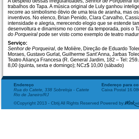
A despeito dessas irregularidades,
Senhor de Porqueiral
fo
trabalhos do Tapa. A música original de Luly ganhou inteli
recorre ao simbolismo óbvio de uma teia de aranha, mas o
inventivos. No elenco, Brian Penido, Clara Carvalho, Ca
intensidade e alegria, merecendo elogio que se estende t
desenvoltura e dinamismo no correr da temporada, pois o 
do Porqueiral
pode ser visto como exemplo de teatro maduro,
Serviço:
Senhor de Porqueiral
, de Molière, Direção de Eduardo Tol
Moraes, Gustavo Gurlat, Guilherme Sant’Anna, Jarbas Tole
Teatro Aliança Francesa (R. General Jardim, 182 – Tel: 25
8,00 (quinta, sexta e domingo); NCz$ 10,00 (sábado)
Endereço
Endereço para co
Rua do Catete, 338 Sobreloja - Catete
Caixa Postal 16.0
Rio de Janeiro/RJ
©Copyright 2013 - Cbtij All Rights Reserved Powered by: