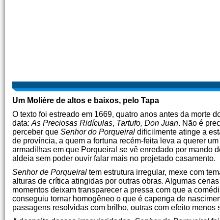
Um Molière de altos e baixos, pelo Tapa
O texto foi estreado em 1669, quatro anos antes da morte d
data:
As Preciosas Ridículas
,
Tartufo, Don Juan
. Não é pre
perceber que
Senhor do Porqueiral
dificilmente atinge a e
de província, a quem a fortuna recém-feita leva a querer um
armadilhas em que Porqueiral se vê enredado por mando de
aldeia sem poder ouvir falar mais no projetado casamento.
Senhor de Porqueiral
tem estrutura irregular, mexe com tem
alturas de crítica atingidas por outras obras. Algumas cen
momentos deixam transparecer a pressa com que a comédia f
conseguiu tornar homogêneo o que é capenga de nasciment
passagens resolvidas com brilho, outras com efeito menos sa