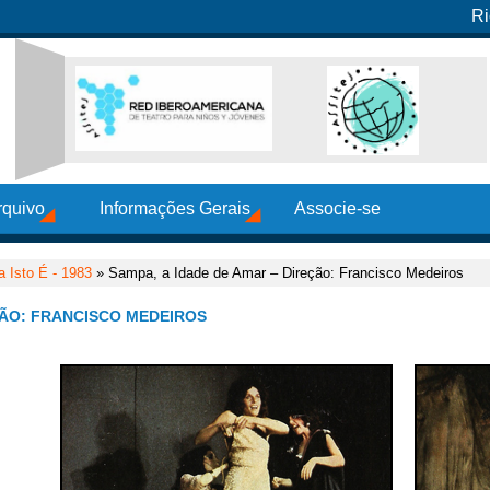
Ri
rquivo
Informações Gerais
Associe-se
a Isto É - 1983
» Sampa, a Idade de Amar – Direção: Francisco Medeiros
ÇÃO: FRANCISCO MEDEIROS