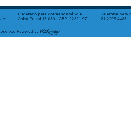
Endereço para correspondência
Telefone para 
tete
Caixa Postal 16.080 - CEP: 22221.971
21 2205 4483
 Reserved Powered by: