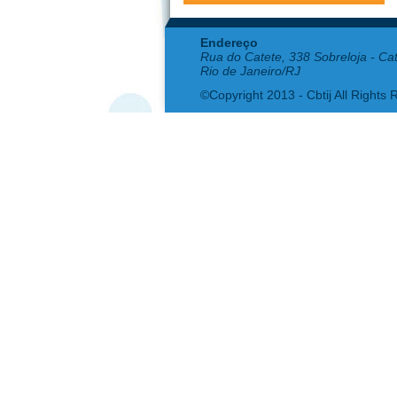
Endereço
Rua do Catete, 338 Sobreloja - Ca
Rio de Janeiro/RJ
©Copyright 2013 - Cbtij All Rights