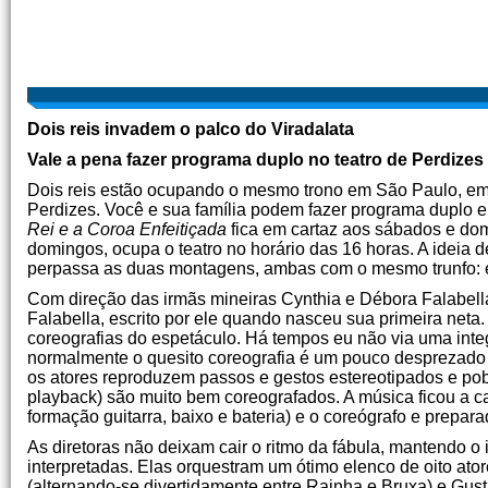
Dois reis invadem o palco do Viradalata
Vale a pena fazer programa duplo no teatro de Perdizes
Dois reis estão ocupando o mesmo trono em São Paulo, em 
Perdizes. Você e sua família podem fazer programa duplo e c
Rei e a Coroa
Enfeitiçada
fica em cartaz aos sábados e do
domingos, ocupa o teatro no horário das 16 horas. A idei
perpassa as duas montagens, ambas com o mesmo trunfo: ex
Com direção das irmãs mineiras Cynthia e Débora Falabell
Falabella, escrito por ele quando nasceu sua primeira neta
coreografias do espetáculo. Há tempos eu não via uma integ
normalmente o quesito coreografia é um pouco desprezado 
os atores reproduzem passos e gestos estereotipados e pob
playback) são muito bem coreografados. A música ficou a c
formação guitarra, baixo e bateria) e o coreógrafo e prepara
As diretoras não deixam cair o ritmo da fábula, mantendo o
interpretadas. Elas orquestram um ótimo elenco de oito at
(alternando-se divertidamente entre Rainha e Bruxa) e Gus