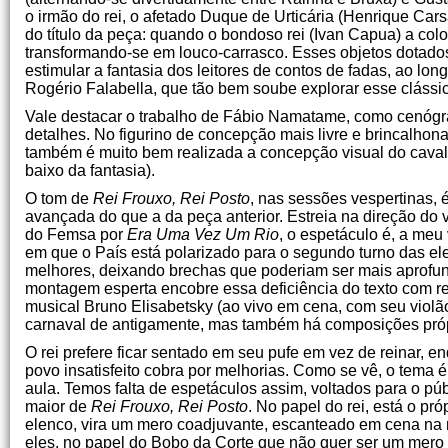
o irmão do rei, o afetado Duque de Urticária (Henrique Carsa
do título da peça: quando o bondoso rei (Ivan Capua) a co
transformando-se em louco-carrasco. Esses objetos dotado
estimular a fantasia dos leitores de contos de fadas, ao l
Rogério Falabella, que tão bem soube explorar esse clássic
Vale destacar o trabalho de Fábio Namatame, como cenógrafo
detalhes. No figurino de concepção mais livre e brincalho
também é muito bem realizada a concepção visual do cavalo
baixo da fantasia).
O tom de
Rei Frouxo, Rei Posto
, nas sessões vespertinas, é
avançada do que a da peça anterior. Estreia na direção do
do Femsa por
Era Uma Vez Um Rio
, o espetáculo é, a me
em que o País está polarizado para o segundo turno das ele
melhores, deixando brechas que poderiam ser mais aprofu
montagem esperta encobre essa deficiência do texto com rec
musical Bruno Elisabetsky (ao vivo em cena, com seu violã
carnaval de antigamente, mas também há composições próp
O rei prefere ficar sentado em seu pufe em vez de reinar, 
povo insatisfeito cobra por melhorias. Como se vê, o tema 
aula. Temos falta de espetáculos assim, voltados para o pú
maior de
Rei Frouxo, Rei Posto
. No papel do rei, está o pr
elenco, vira um mero coadjuvante, escanteado em cena na 
eles, no papel do Bobo da Corte que não quer ser um mero