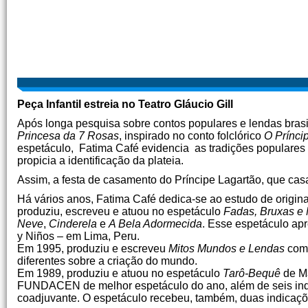
Peça Infantil estreia no Teatro Gláucio Gill
Após longa pesquisa sobre contos populares e lendas bras
Princesa da 7 Rosas
, inspirado no conto folclórico
O Prínci
espetáculo, Fatima Café evidencia as tradições populares 
propicia a identificação da plateia.
Assim, a festa de casamento do Príncipe Lagartão, que cas
Há vários anos, Fatima Café dedica-se ao estudo de origina
produziu, escreveu e atuou no espetáculo
Fadas, Bruxas e
Neve
,
Cinderela
e
A Bela Adormecida
. Esse espetáculo apr
y Niños – em Lima, Peru.
Em 1995, produziu e escreveu
Mitos Mundos e Lendas
com 
diferentes sobre a criação do mundo.
Em 1989, produziu e atuou no espetáculo
Tarô-Bequê
de Ma
FUNDACEN de melhor espetáculo do ano, além de seis indi
coadjuvante. O espetáculo recebeu, também, duas indicaç