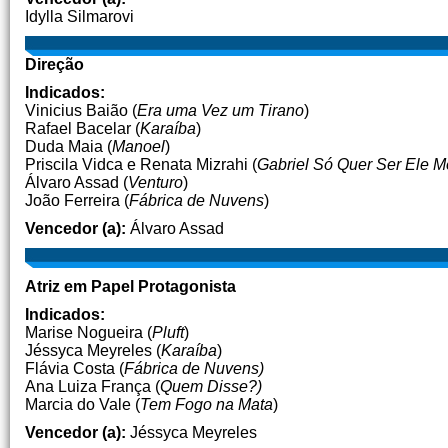
Idylla Silmarovi
Direção
Indicados:
Vinicius Baião (
Era uma Vez um Tirano
)
Rafael Bacelar (
Karaíba
)
Duda Maia (
Manoel
)
Priscila Vidca e Renata Mizrahi (
Gabriel Só Quer Ser Ele 
Álvaro Assad (
Venturo
)
João Ferreira (
Fábrica de Nuvens
)
Vencedor (a):
Álvaro Assad
Atriz em Papel Protagonista
Indicados:
Marise Nogueira (
Pluft
)
Jéssyca Meyreles (
Karaíba
)
Flávia Costa (
Fábrica de Nuvens)
Ana Luiza França (
Quem Disse?)
Marcia do Vale (
Tem Fogo na Mata
)
Vencedor (a):
Jéssyca Meyreles