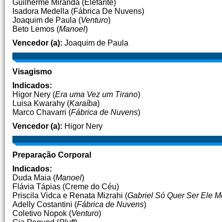
Guilherme Miranda (Elefante)
Isadora Medella (Fábrica De Nuvens)
Joaquim de Paula (
Venturo
)
Beto Lemos (
Manoel
)
Vencedor (a):
Joaquim de Paula
Visagismo
Indicados:
Higor Nery (
Era uma Vez um Tirano
)
Luisa Kwarahy (
Karaíba
)
Marco Chavarri (
Fábrica de Nuvens
)
Vencedor (a):
Higor Nery
Preparação Corporal
Indicados:
Duda Maia (
Manoel
)
Flávia Tápias (Creme do Céu)
Priscila Vidca e Renata Mizrahi (
Gabriel Só Quer Ser Ele 
Adelly Costantini (
Fábrica de Nuvens
)
Coletivo Nopok (
Venturo
)