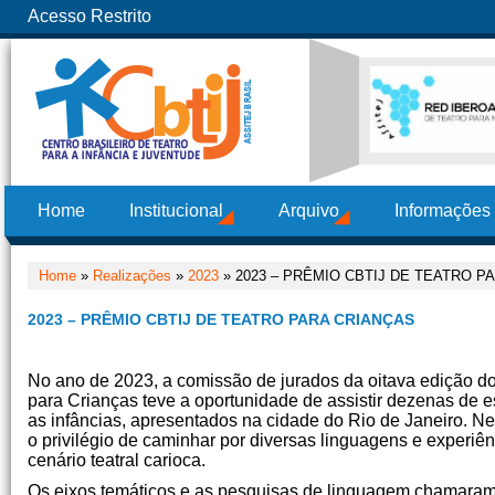
Acesso Restrito
Home
Institucional
Arquivo
Informações
Home
»
Realizações
»
2023
» 2023 – PRÊMIO CBTIJ DE TEATRO P
2023 – PRÊMIO CBTIJ DE TEATRO PARA CRIANÇAS
No ano de 2023, a comissão de jurados da oitava edição d
para Crianças teve a oportunidade de assistir dezenas de e
as infâncias, apresentados na cidade do Rio de Janeiro. Nes
o privilégio de caminhar por diversas linguagens e experiê
cenário teatral carioca.
Os eixos temáticos e as pesquisas de linguagem chamaram