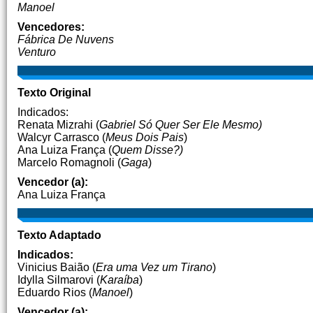
Manoel
Vencedores:
Fábrica De Nuvens
Venturo
Texto Original
Indicados:
Renata Mizrahi (
Gabriel Só Quer Ser Ele Mesmo)
Walcyr Carrasco (
Meus Dois Pais
)
Ana Luiza França (
Quem Disse?)
Marcelo Romagnoli (
Gaga
)
Vencedor (a):
Ana Luiza França
Texto Adaptado
Indicados:
Vinicius Baião (
Era uma Vez um Tirano
)
Idylla Silmarovi (
Karaíba
)
Eduardo Rios (
Manoel
)
Vencedor (a):