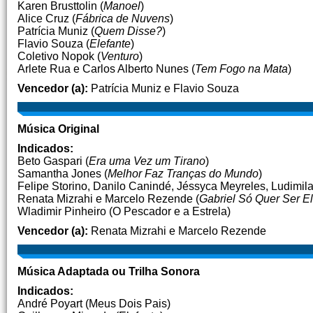
Karen Brusttolin (
Manoel
)
Alice Cruz (
Fábrica de Nuvens
)
Patrícia Muniz (
Quem Disse?
)
Flavio Souza (
Elefante
)
Coletivo Nopok (
Venturo
)
Arlete Rua e Carlos Alberto Nunes (
Tem Fogo na Mata
)
Vencedor (a):
Patrícia Muniz e Flavio Souza
Música Original
Indicados:
Beto Gaspari (
Era uma Vez um Tirano
)
Samantha Jones (
Melhor Faz Tranças do Mundo
)
Felipe Storino, Danilo Canindé, Jéssyca Meyreles, Ludimil
Renata Mizrahi e Marcelo Rezende (
Gabriel Só Quer Ser 
Wladimir Pinheiro (O Pescador e a Estrela)
Vencedor (a):
Renata Mizrahi e Marcelo Rezende
Música Adaptada ou Trilha Sonora
Indicados:
André Poyart (Meus Dois Pais)