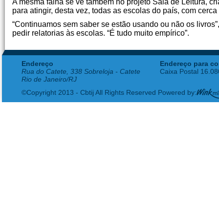
A mesma falha se vê também no projeto Sala de Leitura, c
para atingir, desta vez, todas as escolas do país, com cerca 
“Continuamos sem saber se estão usando ou não os livros”,
pedir relatorias às escolas. “É tudo muito empírico”.
Endereço
Endereço para co
Rua do Catete, 338 Sobreloja - Catete
Caixa Postal 16.0
Rio de Janeiro/RJ
©Copyright 2013 - Cbtij All Rights Reserved Powered by: