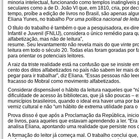
minoria intelectual, funcionando como templos inatingíveis 
seculares como a de D. João VI que, em 1810, cria, por dec
tempo, proíbe a edição de livros no Brasil, são apenas alg
Eliana Yunes, no trabalho
Por uma política nacional de leitu
O título do trabalho é também o que a pesquisadora, ex-dir
Infantil e Juvenil (FNLIJ), considera o único remédio para 
alfabetização, mas não de leitura”,
resume. Seu levantamento não revela mais do que vinte pro
leitura em todo o século 20. Todas elas foram goradas por 
para orientar os potenciais leitores.
A raiz da triste realidade está na confusão que se insiste em 
cento dos ditos alfabetizados no país não sabem ler mais d
pegar para ir trabalhar”, diz Eliana. “Essas pessoas não lee
fracasso do Mobral como movimento alfabetizados.
Considerar dispensável o hábito da leitura naqueles que “não
dificuldade de acesso às bibliotecas, que já são poucas – e
municípios brasileiros, quando o ideal era haver uma por ba
verniz cultural e não “um hábito de extrema utilidade par
Prova disso é que após a Proclamação da República, inici
de livros, para aqueles que estavam aprendendo a ler. “Era 
analisa Eliana, apontando uma realidade que persiste nos d
A formação do leitor já começa mal. O trabalho conclui que,