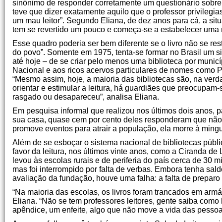
sinônimo de responder corretamente um questionário sobre o 
teve que dizer exatamente aquilo que o professor privilegi
um mau leitor”. Segundo Eliana, de dez anos para cá, a sit
tem se revertido um pouco e começa-se a estabelecer uma r
Esse quadro poderia ser bem diferente se o livro não se r
do povo”. Somente em 1975, tenta-se formar no Brasil um si
até hoje – de se criar pelo menos uma biblioteca por municí
Nacional e aos ricos acervos particulares de nomes como P
“Mesmo assim, hoje, a maioria das bibliotecas são, na verd
orientar e estimular a leitura, há guardiães que preocupam-s
rasgado ou desapareceu”, analisa Eliana.
Em pesquisa informal que realizou nos últimos dois anos, p
sua casa, quase cem por cento deles responderam que não. 
promove eventos para atrair a população, ela morre à mingu
Além de se esboçar o sistema nacional de bibliotecas públi
favor da leitura, nos últimos vinte anos, como a Ciranda de
levou às escolas rurais e de periferia do país cerca de 30 mi
mas foi interrompido por falta de verbas. Embora tenha sald
avaliação da fundação, houve uma falha: a falta de preparo 
“Na maioria das escolas, os livros foram trancados em armá
Eliana. “Não se tem professores leitores, gente saiba como 
apêndice, um enfeite, algo que não move a vida das pessoa