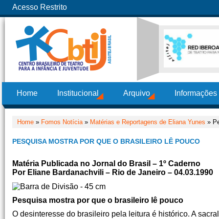
Acesso Restrito
Home
Institucional
Arquivo
Informações
Home
»
Fomos Notícia
»
Matérias e Reportagens de Eliana Yunes
» Pe
PESQUISA MOSTRA POR QUE O BRASILEIRO LÊ POUCO
Matéria Publicada no Jornal do Brasil – 1º Caderno
Por Eliane Bardanachvili – Rio de Janeiro – 04.03.1990
Pesquisa mostra por que o brasileiro lê pouco
O desinteresse do brasileiro pela leitura é histórico. A sacr