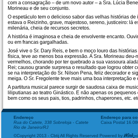
com a consagração – de um novo autor – a Sra. Lúcia Bened
Morineau e de seu conjunto.
O espetáculo tem o delicioso sabor das velhas histórias de
estava o Reizinho, grave, majestoso, sereno, justiceiro: lá 
milenária, cheia de recursos secretos.
A história é imaginosa e cheia de envolvente encanto. Ouv
ou em francas gargalhadas.
José vive o Sr. Dary Reis, e bem o moço louro das histórias
física, teve ao menos boa expressão. A Sra. Morineau deu
vermelhos, chorando por ter quebrado a sua vassoura alad
Rei; causou grande surpresa o resultado que logrou obter c
se na interpretação do Sr. Nilson Pena, feliz decorador e si
meiga. O Sr. Fregolente teve mais uma boa interpretação e
A partitura musical parece surgir de saudosa caixa de music
liliputianas ao teatro Ginástico. E não apenas os pequenos 
bem como os seus pais, tios, padrinhos, chaperones, etc. et
Endereço
Endereço para co
Rua do Catete, 338 Sobreloja - Catete
Caixa Postal 16.0
Rio de Janeiro/RJ
©Copyright 2013 - Cbtij All Rights Reserved Powered by: