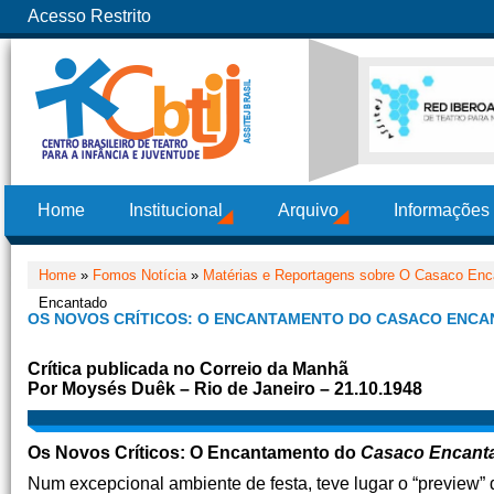
Acesso Restrito
Home
Institucional
Arquivo
Informações
Home
»
Fomos Notícia
»
Matérias e Reportagens sobre O Casaco Enca
Encantado
OS NOVOS CRÍTICOS: O ENCANTAMENTO DO CASACO ENC
Crítica publicada no Correio da Manhã
Por Moysés Duêk – Rio de Janeiro – 21.10.1948
Os Novos Críticos: O Encantamento do
Casaco Encant
Num excepcional ambiente de festa, teve lugar o “preview”