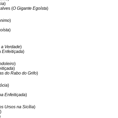
cia
)
alves (
O Gigante Egoísta
)
ônimo
)
oísta
)
 a Verdade
)
 Enfeitiçada
)
doleiro
)
itiçada
)
as do Rabo do Grifo
)
ócia
)
oa Enfeitiçada
)
s Ursos na Sicília
)
)
)