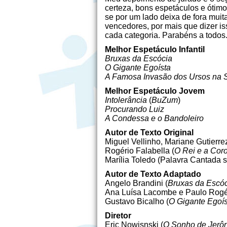
certeza, bons espetáculos e ótimos 
se por um lado deixa de fora muit
vencedores, por mais que dizer iss
cada categoria. Parabéns a todos.
Melhor Espetáculo Infantil
Bruxas da Escócia
O Gigante Egoísta
A Famosa Invasão dos Ursos na Si
Melhor Espetáculo Jovem
Intolerância
(
BuZum
)
Procurando Luiz
A Condessa e o Bandoleiro
Autor de Texto Original
Miguel Vellinho, Mariane Gutierre
Rogério Falabella (
O Rei e a Coro
Marília Toledo (Palavra Cantada
Autor de Texto Adaptado
Angelo Brandini (
Bruxas da Escó
Ana Luísa Lacombe e Paulo Rogé
Gustavo Bicalho (
O Gigante Egoís
Diretor
Eric Nowisnski (
O Sonho de Jerô