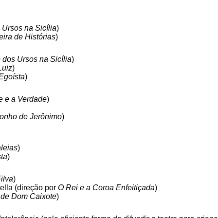
Ursos na Sicília
)
ira de Histórias
)
dos Ursos na Sicília
)
Luiz
)
Egoísta
)
e e a Verdade
)
onho de Jerônimo
)
leias
)
ta
)
ilva
)
ella (direção por
O Rei e a Coroa Enfeitiçada
)
 de Dom Caixote
)