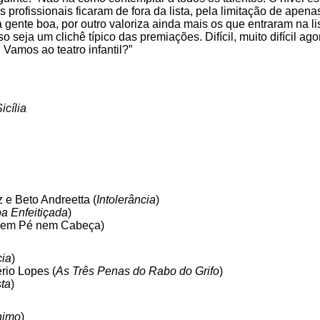
profissionais ficaram de fora da lista, pela limitação de apenas 
a gente boa, por outro valoriza ainda mais os que entraram na l
o seja um clichê típico das premiações. Difícil, muito difícil ag
 Vamos ao teatro infantil?”
cília
z e Beto Andreetta (
Intolerância
)
a Enfeitiçada
)
 sem Pé nem Cabeça)
cia
)
rio Lopes (
As Três Penas do Rabo do Grifo
)
ta
)
nimo
)