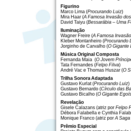
Figurino
Marco Lima (
Procurando Luiz
)
Mira Haar (
A Famosa Invasão dos 
David Taiyu (
Bessarábia – Uma Fe
Iluminação
Wagner Freire (
A Famosa Invasão 
Kleber Montanheiro (
Procurando 
Jorginho de Carvalho (
O Gigante 
Música Original Composta
Fernanda Maia (
O Jovem Príncip
Tata Fernandes (
Felpo Filva
)
André Vac e Thomas Huszar (
O S
Trilha Sonora Adaptada
Gustavo Kurlat (
Procurando Luiz
)
Gustavo Bernardo (
Círculo das Ba
Gustavo Bicalho (
O Gigante Egoís
Revelação
Gisele Calazans (atriz por
Felpo F
Débora Falabella e Cynthia Falab
Monique Franco (atriz por
A Saga
Prêmio Especial