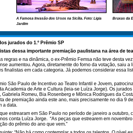
A Famosa Invasão dos Ursos na Sicília. Foto: Ligia
Bruxas da E
Jardim
dos jurados do 1.º Prêmio SP
listas dessa importante premiação paulistana na área de teat
 regras e na dinâmica, o ex-Prêmio Femsa não teve desta vez 
se aumentou. Agora, diretamente do forno da votação, saiu a lis
ês finalistas em cada categoria. Já podemos considerar essa li
io São Paulo de Incentivo ao Teatro Infantil e Jovem, patroci
 Academia de Arte e Cultura (leia-se Luíza Jorge). Os jurad
u), Gabriela Romeu, Bia Rosenberg e Mônica Rodrigues da Costa.
ta de premiação ainda este ano, mais precisamente no dia 9 de
 a data.
que estrearam em São Paulo no período de janeiro a outubro,
, nos conta Luíza Jorge. “As peças que estrearem em novembr
ação do prêmio do ano que vem.”
inte: “Não há como contemplar a todos os talentos. O nível es