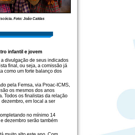
scócia. Foto: João Caldas
ro infantil e jovem
a divulgação de seus indicados
ta final, ou seja, a comissão já
sta como um forte balanço dos
nado pela Femsa, via Proac-ICMS,
os são os mesmos dos anos
 Todos os finalistas da relação
 dezembro, em local a ser
 completando no mínimo 14
o e dezembro serão também
tá muito alto este ano. Com