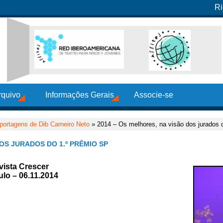
Ri
rquivo
Informações Gerais
Associe-se
portagens de Dib Carneiro Neto
» 2014 – Os melhores, na visão dos jurados 
DOS JURADOS DO 1.º PRÊMIO SP
vista Crescer
ulo – 06.11.2014