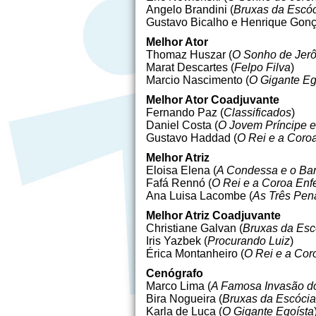
Angelo Brandini (
Bruxas da Escó
Gustavo Bicalho e Henrique Gonç
Melhor Ator
Thomaz Huszar (
O Sonho de Jer
Marat Descartes (
Felpo Filva
)
Marcio Nascimento (
O Gigante Eg
Melhor Ator Coadjuvante
Fernando Paz (
Classificados
)
Daniel Costa (
O Jovem Príncipe e
Gustavo Haddad (
O Rei e a Coroa
Melhor Atriz
Eloisa Elena (
A Condessa e o Ban
Fafá Rennó (
O Rei e a Coroa Enfe
Ana Luisa Lacombe (
As Três Pen
Melhor Atriz Coadjuvante
Christiane Galvan (
Bruxas da Esc
Iris Yazbek (
Procurando Luiz
)
Érica Montanheiro (
O Rei e a Cor
Cenógrafo
Marco Lima (
A Famosa Invasão do
Bira Nogueira (
Bruxas da Escócia
Karla de Luca (
O Gigante Egoísta