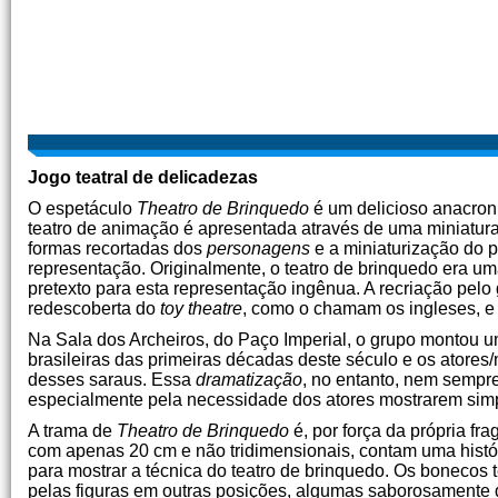
Jogo teatral de delicadezas
O espetáculo
Theatro de Brinquedo
é um delicioso anacron
teatro de animação é apresentada através de uma miniatur
formas recortadas dos
personagens
e a miniaturização do p
representação. Originalmente, o teatro de brinquedo era u
pretexto para esta representação ingênua. A recriação pel
redescoberta do
toy theatre
, como o chamam os ingleses, e i
Na Sala dos Archeiros, do Paço Imperial, o grupo montou
brasileiras das primeiras décadas deste século e os atore
desses saraus. Essa
dramatização
, no entanto, nem sempr
especialmente pela necessidade dos atores mostrarem simpa
A trama de
Theatro de Brinquedo
é, por força da própria fr
com apenas 20 cm e não tridimensionais, contam uma histór
para mostrar a técnica do teatro de brinquedo. Os boneco
pelas figuras em outras posições, algumas saborosamente 