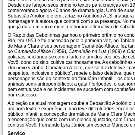
Desde que lançou seus primeiro textos para crianças em 1
comemorando agora 40 anos de dramaturgia. Uma de suas p
Sebastião Apolonio e em cartaz no Auditório ALS, inaugura
homenagem à autora que contará com sua presença. No me
que já dura um ano e meio, no horário alternativo de sábad
O Rapto das Cebolinhas ganhou o primeiro prêmio no concurs
Rio, em 1953 e foi encenada pela a primeira vez, no Tablado
de Maria Clara e seu personagem Camaleão Alface, fez tant
do Camaleão Alface
(1959),
Camaleão na Lua
(1969) e
Cam
policiais, iniciando-se com o furto de um dos três pés de 
Vovô, dono do sítio, cultiva carinhosamente. As cebolinhas 
Um novo vizinho, Camaleão Alface, que se diz detetive, mas
suspeitos, inclusive o público”, repete o falso detetive, qu
personagens são do contexto do fabulário infantil – os dois
animais semi-antropomórficos: a gata Florípedes, o cachor
bem estruturada e os incidentes se sucedem com confusões 
num sucesso.
A direção da atual montagem coube a Sebastião Apolônio, u
um bom texto e experiência, não teve dificuldades em colo
público infantil a concepção dramática de Maria Clara Mach
a encenação que conta com um elenco ajustado, com Erna
confuso Vovô, Fernando Lyra Júnior, um esperto Maneco e o
Serviço