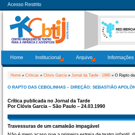
Acesso Restrito
Home
Institucional
Arquivo
Informações
Home
»
Críticas
»
Clóvis Garcia
»
Jornal da Tarde - 1990
» O Rapto das
O RAPTO DAS CEBOLINHAS – DIREÇÃO: SEBASTIÃO APOLÔ
Crítica publicada no Jornal da Tarde
Por Clóvis Garcia – São Paulo – 24.03.1990
Travessuras de um camaleão impagável
Não é mero acaso que a primeira estreia de teatro infantil