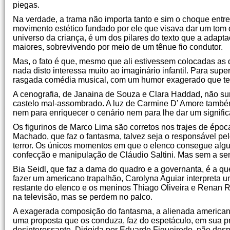
piegas.
Na verdade, a trama não importa tanto e sim o choque entre
movimento estético fundado por ele que visava dar um tom 
universo da criança, é um dos pilares do texto que a adapt
maiores, sobrevivendo por meio de um tênue fio condutor.
Mas, o fato é que, mesmo que ali estivessem colocadas as qu
nada disto interessa muito ao imaginário infantil. Para supe
rasgada comédia musical, com um humor exagerado que tenta
A cenografia, de Janaina de Souza e Clara Haddad, não sur
castelo mal-assombrado. A luz de Carmine D’ Amore também 
nem para enriquecer o cenário nem para lhe dar um signific
Os figurinos de Marco Lima são corretos nos trajes de épo
Machado, que faz o fantasma, talvez seja o responsável pelo
terror. Os únicos momentos em que o elenco consegue algu
confecção e manipulação de Cláudio Saltini. Mas sem a s
Bia Seidl, que faz a dama do quadro e a governanta, é a q
fazer um americano trapalhão, Carolyna Aguiar interpreta
restante do elenco e os meninos Thiago Oliveira e Renan 
na televisão, mas se perdem no palco.
A exagerada composição do fantasma, a alienada americana
uma proposta que os conduza, faz do espetáculo, em sua 
desinteressante. Dirigida por Eduardo Figueiredo, não desp