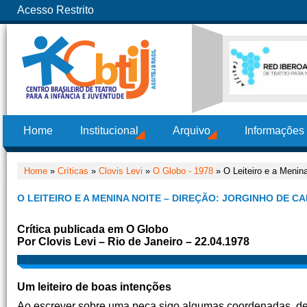
Acesso Restrito
Home
Institucional
Arquivo
Informações
Home
»
Críticas
»
Clovis Levi
»
O Globo - 1978
» O Leiteiro e a Menina
O LEITEIRO E A MENINA NOITE – DIREÇÃO: JORGINHO DE C
Crítica publicada em O Globo
Por Clovis Levi – Rio de Janeiro – 22.04.1978
Um leiteiro de boas intenções
Ao escrever sobre uma peça sigo algumas coordenadas, dest