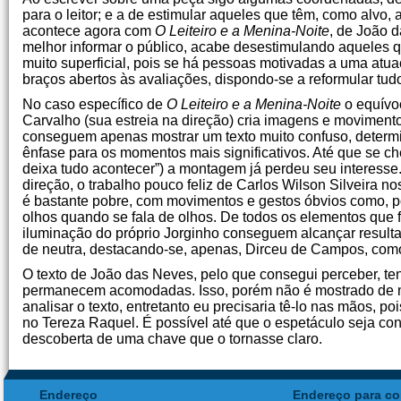
para o leitor; e a de estimular aqueles que têm, como alvo,
acontece agora com
O Leiteiro e a Menina-Noite
, de João d
melhor informar o público, acabe desestimulando aqueles q
muito superficial, pois se há pessoas motivadas a uma atua
braços abertos às avaliações, dispondo-se a reformular tud
No caso específico de
O Leiteiro e a Menina-Noite
o equívoc
Carvalho (sua estreia na direção) cria imagens e movimentos
conseguem apenas mostrar um texto muito confuso, determi
ênfase para os momentos mais significativos. Até que se ch
deixa tudo acontecer”) a montagem já perdeu seu interesse. 
direção, o trabalho pouco feliz de Carlos Wilson Silveira no
é bastante pobre, com movimentos e gestos óbvios como, po
olhos quando se fala de olhos. De todos os elementos que
iluminação do próprio Jorginho conseguem alcançar resultad
de neutra, destacando-se, apenas, Dirceu de Campos, como
O texto de João das Neves, pelo que consegui perceber, ten
permanecem acomodadas. Isso, porém não é mostrado de m
analisar o texto, entretanto eu precisaria tê-lo nas mãos, 
no Tereza Raquel. É possível até que o espetáculo seja conf
descoberta de uma chave que o tornasse claro.
Endereço
Endereço para co