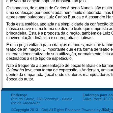
que vão da canção popular brasileira ao jazz.
Os bonecos, de autoria de Carlos Alberto Nunes, são muito
uma confecção pormenorizada, nem muito elaborada, mas fu
atores-manipuladores Luiz Carlos Buruca e Alessandro Han
Toda esta estética apoiada na simplicidade da confecção 
música suave e uma forma de dizer o texto que empresta a
brincadeira. Esta é a proposta da direção, também de Luiz 
movimentação dinâmica e coreografias criativas.
É uma peça voltada para crianças menores, mas que também
teatro de animação. É importante que esta forma de teatro
milenar, democratizando sua utilização, normalmente feita 
destinados a este tipo de espetáculo.
Não é frequente a apresentação de peças teatrais de forma
Colarinho
leva esta forma de expressão a Andersen, um auto
dentro da empanada (local onde os atores-manipuladores f
época do autor.
Endereço
Endereço para co
Rua do Catete, 338 Sobreloja - Catete
Caixa Postal 16.0
Rio de Janeiro/RJ
©Copyright 2013 - Cbtij All Rights Reserved Powered by: