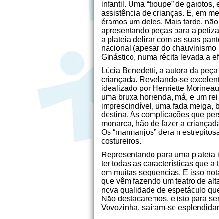
infantil. Uma “troupe” de garotos
assistência de crianças. E, em me
éramos um deles. Mais tarde, não
apresentando peças para a petiza
a plateia delirar com as suas pan
nacional (apesar do chauvinismo 
Ginástico, numa récita levada a e
Lúcia Benedetti, a autora da peça 
criançada. Revelando-se excelente 
idealizado por Henriette Morinea
uma bruxa horrenda, má, e um rei
imprescindível, uma fada meiga, 
destina. As complicações que per
monarca, hão de fazer a criançada 
Os “marmanjos” deram estrepitosa
costureiros.
Representando para uma plateia in
ter todas as características que a
em muitas sequencias. E isso nota-
que vêm fazendo um teatro de alt
nova qualidade de espetáculo qu
Não destacaremos, e isto para ser
Vovozinha, saíram-se esplendidame