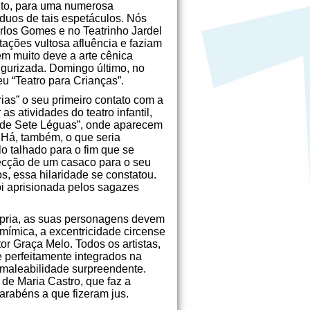
xito, para uma numerosa
íduos de tais espetáculos. Nós
rlos Gomes e no Teatrinho Jardel
ações vultosa afluência e faziam
em muito deve a arte cênica
 gurizada. Domingo último, no
eu “Teatro para Crianças”.
rias” o seu primeiro contato com a
s atividades do teatro infantil,
ta de Sete Léguas”, onde aparecem
 Há, também, o que seria
o talhado para o fim que se
fecção de um casaco para o seu
os, essa hilaridade se constatou.
i aprisionada pelos sagazes
rópria, as suas personagens devem
a mímica, a excentricidade circense
or Graça Melo. Todos os artistas,
 perfeitamente integrados na
maleabilidade surpreendente.
 de Maria Castro, que faz a
arabéns a que fizeram jus.