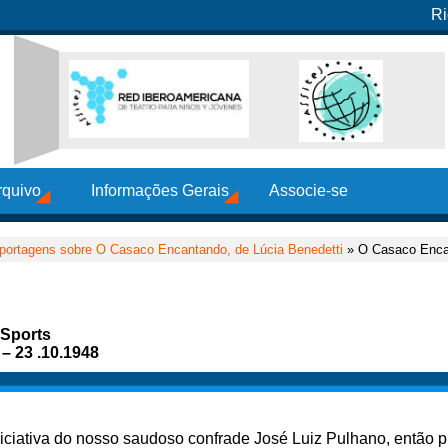
Ri
rquivo
Informações Gerais
Associe-se
portagens sobre O Casaco Encantando, de Lúcia Benedetti
» O Casaco Enca
 Sports
 – 23 .10.1948
niciativa do nosso saudoso confrade José Luiz Pulhano, então pr