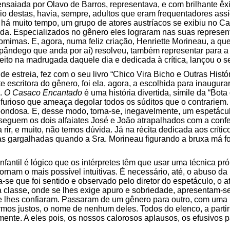
, ensaiada por Olavo de Barros, representava, e com brilhante ê
io destas, havia, sempre, adultos que eram frequentadores ass
 há muito tempo, um grupo de atores austríacos se exibiu no Ca
da. Especializados no gênero eles lograram nas suas represent
tomimas. E, agora, numa feliz criação, Henriette Morineau, a qu
pândego que anda por aí) resolveu, também representar para a
feito na madrugada daquele dia e dedicada à crítica, lançou o s
de estreia, fez com o seu livro “Chico Vira Bicho e Outras Histó
escritora do gênero, foi ela, agora, a escolhida para inaugurar a
u.
O Casaco Encantado
é uma história divertida, símile da “Bo
 furioso que ameaça degolar todos os súditos que o contrariem.
bondosa. E, desse modo, torna-se, inegavelmente, um espetácul
seguem os dois alfaiates José e João atrapalhados com a con
rir, e muito, não temos dúvida. Já na récita dedicada aos crític
s gargalhadas quando a Sra. Morineau figurando a bruxa má fo
fantil é lógico que os intérpretes têm que usar uma técnica p
 tornam o mais possível intuitivas. É necessário, até, o abuso d
se que foi sentido e observado pelo diretor do espetáculo, o at
a classe, onde se lhes exige apuro e sobriedade, apresentam-se
e lhes confiaram. Passaram de um gênero para outro, com uma 
mos justos, o nome de nenhum deles. Todos do elenco, a partir
nte. A eles pois, os nossos calorosos aplausos, os efusivos p