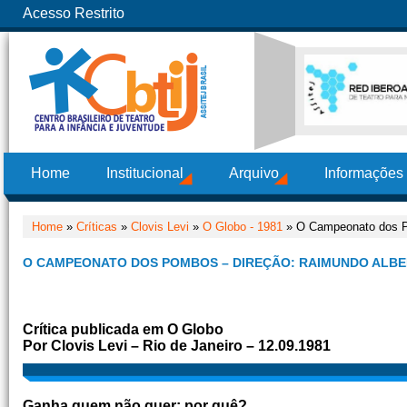
Acesso Restrito
Home
Institucional
Arquivo
Informações
Home
»
Críticas
»
Clovis Levi
»
O Globo - 1981
» O Campeonato dos P
O CAMPEONATO DOS POMBOS – DIREÇÃO: RAIMUNDO ALB
Crítica publicada em O Globo
Por Clovis Levi – Rio de Janeiro – 12.09.1981
Ganha quem não quer: por quê?