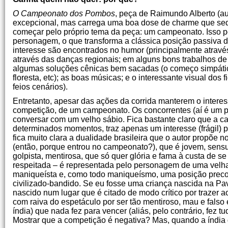
O Campeonato dos Pombos
, peça de Raimundo Alberto (aut
excepcional, mas carrega uma boa dose de charme que sedu
começar pelo próprio tema da peça: um campeonato. Isso pe
personagem, o que transforma a clássica posição passiva 
interesse são encontrados no humor (principalmente atravé
através das danças regionais; em alguns bons trabalhos de 
algumas soluções cênicas bem sacadas (o começo simpático,
floresta, etc); as boas músicas; e o interessante visual dos 
feios cenários).
Entretanto, apesar das ações da corrida manterem o interess
competição, de um campeonato. Os concorrentes (aí é um 
conversar com um velho sábio. Fica bastante claro que a ca
determinados momentos, traz apenas um interesse (frágil)
fica muito clara a dualidade brasileira que o autor propõe no
(então, porque entrou no campeonato?), que é jovem, sensu
golpista, mentirosa, que só quer glória e fama à custa de se
respeitada – é representada pelo personagem de uma velha
maniqueísta e, como todo maniqueísmo, uma posição precon
civilizado-bandido. Se eu fosse uma criança nascida na P
nascido num lugar que é citado de modo crítico por trazer 
com raiva do espetáculo por ser tão mentiroso, mau e falso
índia) que nada fez para vencer (aliás, pelo contrário, fez 
Mostrar que a competição é negativa? Mas, quando a índia ga