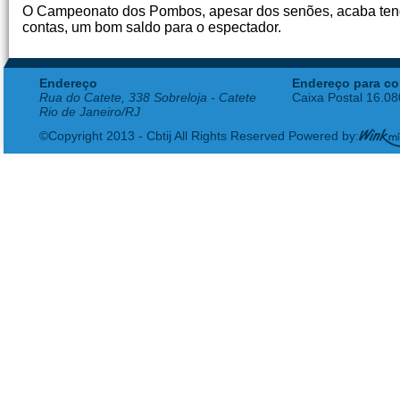
O Campeonato dos Pombos, apesar dos senões, acaba tendo 
contas, um bom saldo para o espectador.
Endereço
Endereço para co
Rua do Catete, 338 Sobreloja - Catete
Caixa Postal 16.0
Rio de Janeiro/RJ
©Copyright 2013 - Cbtij All Rights Reserved Powered by: