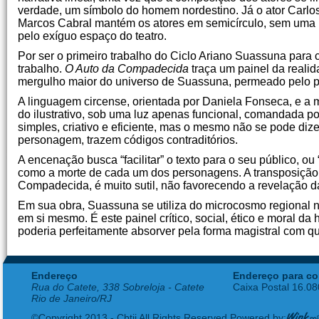
verdade, um símbolo do homem nordestino. Já o ator Carlos 
Marcos Cabral mantém os atores em semicírculo, sem uma p
pelo exíguo espaço do teatro.
Por ser o primeiro trabalho do Ciclo Ariano Suassuna para
trabalho.
O Auto da Compadecida
traça um painel da realid
mergulho maior do universo de Suassuna, permeado pelo pop
A linguagem circense, orientada por Daniela Fonseca, e a 
do ilustrativo, sob uma luz apenas funcional, comandada 
simples, criativo e eficiente, mas o mesmo não se pode diz
personagem, trazem códigos contraditórios.
A encenação busca “facilitar” o texto para o seu público, ou
como a morte de cada um dos personagens. A transposição
Compadecida, é muito sutil, não favorecendo a revelação 
Em sua obra, Suassuna se utiliza do microcosmo regional 
em si mesmo. É este painel crítico, social, ético e moral d
poderia perfeitamente absorver pela forma magistral com q
Endereço
Endereço para co
Rua do Catete, 338 Sobreloja - Catete
Caixa Postal 16.0
Rio de Janeiro/RJ
©Copyright 2013 - Cbtij All Rights Reserved Powered by: