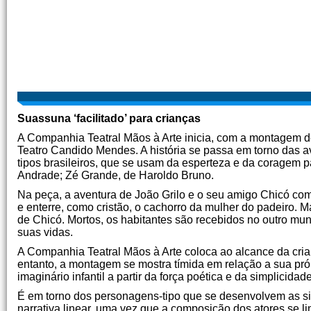
Suassuna ‘facilitado’ para crianças
A Companhia Teatral Mãos à Arte inicia, com a montagem 
Teatro Candido Mendes. A história se passa em torno das a
tipos brasileiros, que se usam da esperteza e da coragem 
Andrade; Zé Grande, de Haroldo Bruno.
Na peça, a aventura de João Grilo e o seu amigo Chicó c
e enterre, como cristão, o cachorro da mulher do padeiro.
de Chicó. Mortos, os habitantes são recebidos no outro m
suas vidas.
A Companhia Teatral Mãos à Arte coloca ao alcance da crian
entanto, a montagem se mostra tímida em relação a sua pró
imaginário infantil a partir da força poética e da simplicidad
É em torno dos personagens-tipo que se desenvolvem as s
narrativa linear, uma vez que a composição dos atores se li