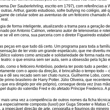
(poema
Der Sauberlehrling
, escrito em 1797), com referências a 
e outras. Arthur, garoto estudioso, sofre bullying no colégio, at
 game de celular sobre as aventuras de um feiticeiro chamado 
real.
a de forma inteligente, atualizando a trama para a geração de 
sinado por Antonio Calmon, veterano autor de telenovelas e rotei
que se vê em cena, sua parceria com o diretor Figueiredo estab
s peças em que tudo dá certo. Um programa para toda a família
 sensação de ter visto um grande espetáculo, que me divertiu m
úblico valores como amizade e solidariedade de forma nada ma
 teatro: o que ensina sem ser aula, sem a obsessão pela lição e
o, como o feiticeiro Ambrósio, poderia ter posto tudo a perder,
ertamente com o apoio da direção, é brincalhão o tempo todo – o
 e dê seu recado sem ser chato nunca. Guilherme Lobo, como 
de primo brasileiro de Harry Potter. Júlio Oliveira, que recente
e era dirigido por ele próprio), consegue desta vez (nas mãos d
pel duplo do valentão Fred e do afetado Príncipe Frederico. A
 mais uma vez a competência de outros nomes da ficha técnica,
ha especialmente composta (luxo!) por Guga Stroeter e Matias 
 a impecável direção de arte, cenografia e figurinos do mineiro