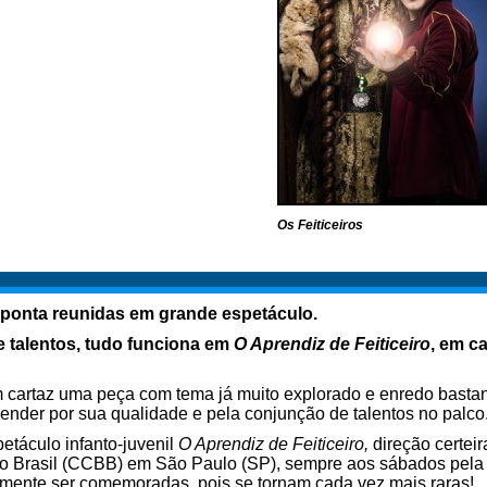
Os Feiticeiros
 ponta reunidas em grande espetáculo.
e talentos, tudo funciona em
O Aprendiz de Feiticeiro
, em c
em cartaz uma peça com tema já muito explorado e enredo bast
der por sua qualidade e pela conjunção de talentos no palco. 
etáculo infanto-juvenil
O Aprendiz de Feiticeiro,
direção certei
 do Brasil (CCBB) em São Paulo (SP), sempre aos sábados pela
mente ser comemoradas, pois se tornam cada vez mais raras!