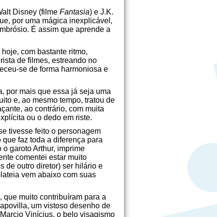
Walt Disney (filme
Fantasia
) e J.K.
é que, por uma mágica inexplicável,
Ambrósio. É assim que aprende a
hoje, com bastante ritmo,
rista de filmes, estreando no
eleceu-se de forma harmoniosa e
, por mais que essa já seja uma
uito e, ao mesmo tempo, tratou de
çante, ao contrário, com muita
xplícita ou o dedo em riste.
 se tivesse feito o personagem
 que faz toda a diferença para
o garoto Arthur, imprime
mente comentei estar muito
e outro diretor) ser hilário e
 plateia vem abaixo com suas
 que muito contribuíram para a
Capovilla, um vistoso desenho de
 Marcio Vinícius, o belo visagismo