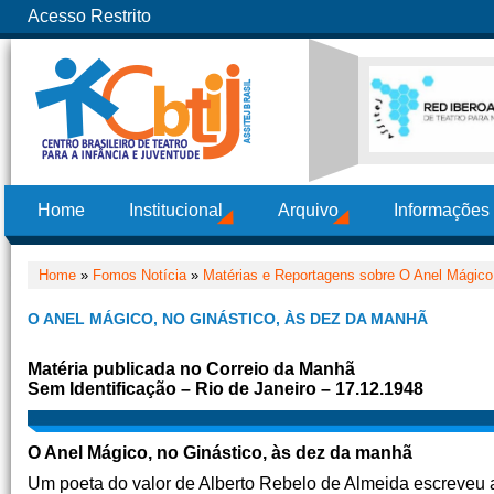
Acesso Restrito
Home
Institucional
Arquivo
Informações
Home
»
Fomos Notícia
»
Matérias e Reportagens sobre O Anel Mágico,
O ANEL MÁGICO, NO GINÁSTICO, ÀS DEZ DA MANHÃ
Matéria publicada no Correio da Manhã
Sem Identificação –
Rio de Janeiro – 17.12.1948
O Anel Mágico, no Ginástico, às dez da manhã
Um poeta do valor de Alberto Rebelo de Almeida escreveu 