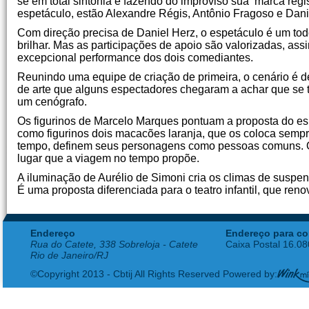
se em total sintonia e fazendo do improviso sua marca re
espetáculo, estão Alexandre Régis, Antônio Fragoso e Dan
Com direção precisa de Daniel Herz, o espetáculo é um tod
brilhar. Mas as participações de apoio são valorizadas, ass
excepcional performance dos dois comediantes.
Reunindo uma equipe de criação de primeira, o cenário é d
de arte que alguns espectadores chegaram a achar que se t
um cenógrafo.
Os figurinos de Marcelo Marques pontuam a proposta do esp
como figurinos dois macacões laranja, que os coloca sempr
tempo, definem seus personagens como pessoas comuns. 
lugar que a viagem no tempo propõe.
A iluminação de Aurélio de Simoni cria os climas de suspe
É uma proposta diferenciada para o teatro infantil, que ren
Endereço
Endereço para co
Rua do Catete, 338 Sobreloja - Catete
Caixa Postal 16.0
Rio de Janeiro/RJ
©Copyright 2013 - Cbtij All Rights Reserved Powered by: