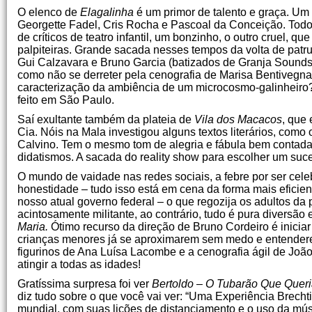
O elenco de
Elagalinha
é um primor de talento e graça. Um 
Georgette Fadel, Cris Rocha e Pascoal da Conceição. Todo
de críticos de teatro infantil, um bonzinho, o outro cruel,
palpiteiras. Grande sacada nesses tempos da volta de patr
Gui Calzavara e Bruno Garcia (batizados de Granja Sounds!)
como não se derreter pela cenografia de Marisa Bentivegna
caracterização da ambiência de um microcosmo-galinheiro? 
feito em São Paulo.
Saí exultante também da plateia de
Vila dos Macacos
, que 
Cia. Nóis na Mala investigou alguns textos literários, como
Calvino. Tem o mesmo tom de alegria e fábula bem contad
didatismos. A sacada do reality show para escolher um suces
O mundo de vaidade nas redes sociais, a febre por ser cele
honestidade – tudo isso está em cena da forma mais eficient
nosso atual governo federal – o que regozija os adultos da
acintosamente militante, ao contrário, tudo é pura diversã
Maria.
Ótimo recurso da direção de Bruno Cordeiro é inicia
crianças menores já se aproximarem sem medo e entendere
figurinos de Ana Luísa Lacombe e a cenografia ágil de Joã
atingir a todas as idades!
Gratíssima surpresa foi ver
Bertoldo – O Tubarão Que Queri
diz tudo sobre o que você vai ver: “Uma Experiência Brechti
mundial, com suas lições de distanciamento e o uso da músi