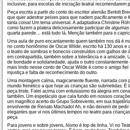
inclusive, para escolas de iniciação teatral recomendarem 
Peça escrita a partir do conto do escritor alemão Bertolt Bre
que quer adestrar peixes para que nadem pacificamente e 
tanta coisa! Um tema universal. A adaptadora Christine Röh
como fazem a plateia deliciosamente participar de algumas
quarta parede… está tudo lá. Menção também para o capric
Uma aula de puro encantamento quem também nos dá é ma
no conto homônimo de Oscar Wilde, escrito há 130 anos e ai
o teatro de sombras e bonecos construídos com galhos de árv
em contrapartida, também sobre a tolerância e a amizade.
de bondade e solidariedade, ajuda o outro constantemente –
mais lindo nesse conto de Oscar Wilde é como o amigo fie
injustiça e falta de reconhecimento do outro.
Uma montagem calma, magicamente fluente, narrada com pla
mundo frenético a que hoje as crianças são submetidas. É tã
peça triste. Falei acima com entusiasmo da alegria em cen
também. Um espetáculo que cala fundo em nossos corações.
um magnífico acerto do Grupo Sobrevento, em sua trajetóri
envolvente de Renato Machado! Ah, e não deixem de pedir
elegantes que vi nos últimos tempos no teatro para crianças
peça.
Para jovens e sobre jovens,
Nomo
é top de linha. Vi no Te