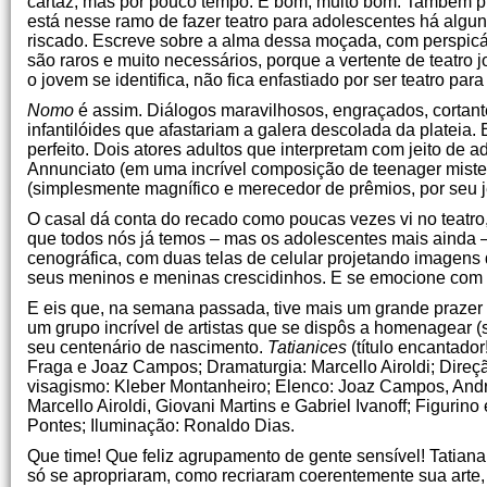
cartaz, mas por pouco tempo. É bom, muito bom. Também pu
está nesse ramo de fazer teatro para adolescentes há algun
riscado. Escreve sobre a alma dessa moçada, com perspicác
são raros e muito necessários, porque a vertente de teatro
o jovem se identifica, não fica enfastiado por ser teatro para
Nomo
é assim. Diálogos maravilhosos, engraçados, cortan
infantilóides que afastariam a galera descolada da plateia.
perfeito. Dois atores adultos que interpretam com jeito de 
Annunciato (em uma incrível composição de teenager mist
(simplesmente magnífico e merecedor de prêmios, por seu je
O casal dá conta do recado como poucas vezes vi no teatro
que todos nós já temos – mas os adolescentes mais ainda –
cenográfica, com duas telas de celular projetando imagens d
seus meninos e meninas crescidinhos. E se emocione com ele
E eis que, na semana passada, tive mais um grande prazer i
um grupo incrível de artistas que se dispôs a homenagear (
seu centenário de nascimento.
Tatianices
(título encantador
Fraga e Joaz Campos; Dramaturgia: Marcello Airoldi; Direç
visagismo: Kleber Montanheiro; Elenco: Joaz Campos, André 
Marcello Airoldi, Giovani Martins e Gabriel Ivanoff; Figuri
Pontes; Iluminação: Ronaldo Dias.
Que time! Que feliz agrupamento de gente sensível! Tatiana
só se apropriaram, como recriaram coerentemente sua arte, 