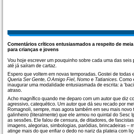
Comentários críticos entusiasmados a respeito de meia 
para crianças e jovens
Vou hoje escrever um pouquinho sobre cada uma das seis 
até já saíram de cartaz.
Espero que voltem em novas temporadas. Gostei de todas e
Queria Ser Gente, O Amigo Fiel, Nomo
e
Tatianices.
Como eu
inaugurar uma modalidade entusiasmada de escrita: a ‘baci
atraso.
Acho magnífico quando me deparo com um autor que diz coisa
agressivo, catequético. Um autor que dá seu recado por me
Romagnoli, sempre, mas agora também em seu mais novo t
galinheiro (literalmente) que ele armou no quintal do Sesc I
as sessões. Ele falou de censura, de ditadores, de fascista
imagens, alegorias, simbologias, paródias, brincadeiras – m
atinge mais do que enfiar o dedo no nariz da plateia com l