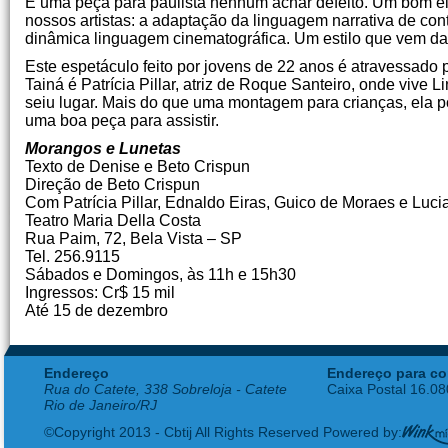
É uma peça para paulista nenhum achar defeito. Um bom el
nossos artistas: a adaptação da linguagem narrativa de co
dinâmica linguagem cinematográfica. Um estilo que vem da 
Este espetáculo feito por jovens de 22 anos é atravessado 
Tainá é Patrícia Pillar, atriz de Roque Santeiro, onde vive 
seiu lugar. Mais do que uma montagem para crianças, ela 
uma boa peça para assistir.
Morangos e Lunetas
Texto de Denise e Beto Crispun
Direção de Beto Crispun
Com Patrícia Pillar, Ednaldo Eiras, Guico de Moraes e Luc
Teatro Maria Della Costa
Rua Paim, 72, Bela Vista – SP
Tel. 256.9115
Sábados e Domingos, às 11h e 15h30
Ingressos: Cr$ 15 mil
Até 15 de dezembro
Endereço
Endereço para co
Rua do Catete, 338 Sobreloja - Catete
Caixa Postal 16.0
Rio de Janeiro/RJ
©Copyright 2013 - Cbtij All Rights Reserved Powered by: