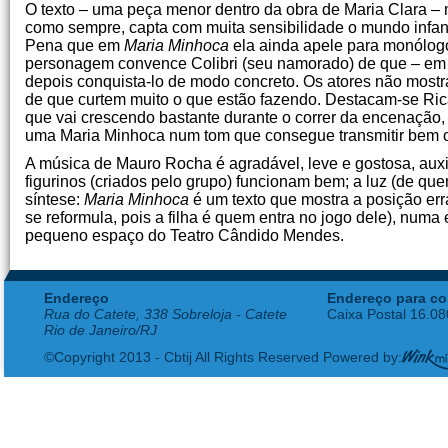
O texto – uma peça menor dentro da obra de Maria Clara – 
como sempre, capta com muita sensibilidade o mundo infant
Pena que em
Maria Minhoca
ela ainda apele para monólogos
personagem convence Colibri (seu namorado) de que – em ter
depois conquista-lo de modo concreto. Os atores não mostr
de que curtem muito o que estão fazendo. Destacam-se Ri
que vai crescendo bastante durante o correr da encenação, 
uma Maria Minhoca num tom que consegue transmitir bem o a
A música de Mauro Rocha é agradável, leve e gostosa, aux
figurinos (criados pelo grupo) funcionam bem; a luz (de qu
síntese:
Maria Minhoca
é um texto que mostra a posição err
se reformula, pois a filha é quem entra no jogo dele), num
pequeno espaço do Teatro Cândido Mendes.
Endereço
Endereço para co
Rua do Catete, 338 Sobreloja - Catete
Caixa Postal 16.0
Rio de Janeiro/RJ
©Copyright 2013 - Cbtij All Rights Reserved Powered by: