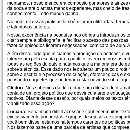
montamos, nosso elenco era composto por atores e atrizes
da troca entre o artista menos experiente, mas cheio de fres
conhecimento. Todo mundo ganha.
No podcast essas práticas também foram utilizadas. Temos
e talentosos autores.
Nossa experiência na pesquisa nos obriga a introduzir os
citar sempre a bibliografia, e facilitar o acesso das pess
fazer os episódios ficarem engessados, com cara de aula. 
Além disso, logo que iniciamos a produção do podcast, di
interessam pela escrita para o público jovem em nossas 
todas as regiões do país e notamos que a maioria era de p
sobre a técnica. Esse dado nos fez alterar um pouco o rot
sobre a escrita e o processo de criação, oferecer dicas e ex
pensando naqueles que poderiam estar ouvindo sobre aquil
Cleiton:
Nós sabemos da dificuldade pra difusão de dramatur
conta de um projeto político que desvincula arte e educação,
motivos. Diante desse desafio, por quais meios os textos t
viabilizado essa ação?
Luciana:
Seria muito difícil acessar e conhecer muitos te
exclusivamente por artistas e grupos desejosos de compart
você bem disse, estamos há tempos carentes de políticas pú
Nós fazemos parte de uma parcela de artistas que compre