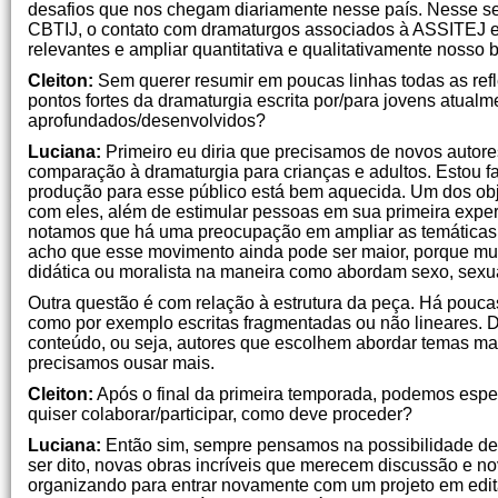
desafios que nos chegam diariamente nesse país. Nesse sen
CBTIJ, o contato com dramaturgos associados à ASSITEJ e 
relevantes e ampliar quantitativa e qualitativamente nosso 
Cleiton:
Sem querer resumir em poucas linhas todas as refle
pontos fortes da dramaturgia escrita por/para jovens atual
aprofundados/desenvolvidos?
Luciana:
Primeiro eu diria que precisamos de novos autor
comparação à dramaturgia para crianças e adultos. Estou fala
produção para esse público está bem aquecida. Um dos obje
com eles, além de estimular pessoas em sua primeira exper
notamos que há uma preocupação em ampliar as temáticas
acho que esse movimento ainda pode ser maior, porque mui
didática ou moralista na maneira como abordam sexo, sexu
Outra questão é com relação à estrutura da peça. Há poucas
como por exemplo escritas fragmentadas ou não lineares. D
conteúdo, ou seja, autores que escolhem abordar temas mai
precisamos ousar mais.
Cleiton:
Após o final da primeira temporada, podemos esp
quiser colaborar/participar, como deve proceder?
Luciana:
Então sim, sempre pensamos na possibilidade de 
ser dito, novas obras incríveis que merecem discussão e n
organizando para entrar novamente com um projeto em edita