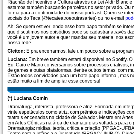
Riachão de Incentivo à Cultura através da Lei Aldir Blanc
estamos também buscando parceiros no setor privado. Ou m
forma para a continuidade do nosso podcast. Quem se inter
sociais do Teca (@tecateatroeoutrasartes) ou no e-mail
pod
Ah! Se quem estiver lendo esse bate papo também se intere
que discutimos nos episódios pode se cadastrar através 
você é um jovem autor e quer mandar seu material nos esc
nossa rede.
Cleiton:
E pra encerrarmos, fale um pouco sobre a program
Luciana:
Em breve também estará disponível no Spotify. O
Eu, Caio e Mano conversamos sobre processos criativos, ins
de games e outas plataformas, dentre outros temas, com mui
Estão todos convidados para um bate papo informal, mas nem
estão muito a fim de ampliar essa conversa!
(*) Luciana Comin
Dramaturga, roteirista, professora e atriz. Formada em inte
vinte espetáculos como atriz, com prêmios e indicações c
teatrais encenadas na cidade de Salvador. Mestre em Artes
em Artes Cênicas na área de dramaturgias voltadas para o p
Dramaturgia: mídias, teoria, crítica e criação (PPGAC-UF
Teatro para a Infância e Juventude (PPGAC/UNIRIO). Diri