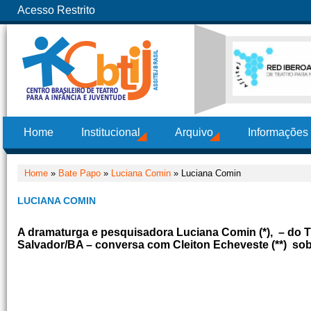
Acesso Restrito
Home
Institucional
Arquivo
Informações
Home
»
Bate Papo
»
Luciana Comin
» Luciana Comin
LUCIANA COMIN
A dramaturga e pesquisadora Luciana Comin (*), – do T
Salvador/BA – conversa com Cleiton Echeveste (**) so