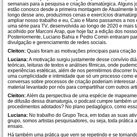
semanais para a pesquisa e criação dramatúrgica. Alguns j
estão conosco desde a primeira montagem de Atualmente In
longo desse ano, produzimos cenas e exercícios dramatú
ampliar nosso trabalho e eu, Caio e Mano passamos a nos e
uma série para TV, desenvolvida ao longo de 2020 e mais tan
acolhido por Marconi Arap, que hoje faz a edição dos nosso
Posteriormente, Luciano Bahia e Pedro Comin entraram para
divulgação e gerenciamento de redes sociais.
Cleiton:
Quais foram as motivações principais para criaçã
Luciana:
A motivação surgiu justamente desse convívio diár
teóricas, leituras de textos e análises fílmicas, onde pude
experiências estéticas, além de nos permitirmos discorrer l
uma cumplicidade e intimidade que só um processo como 
conversas sobre processos de criação poderiam interessar
material levantado por nós para compartilhar com outros art
Cleiton:
Além da perspectiva de uma espécie de mapeament
de difusão dessa dramaturgia, o podcast cumpre também um
procedimentos adotados? No plano pedagógico, como essa
Luciana:
No trabalho do Grupo Teca, em todas as suas ativi
grupo, somos artistas pesquisadores, ou seja, toda prática 
ensaio.
Há também uma prática que vem se repetindo e se tornando