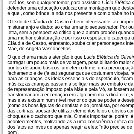
levá-los, sem qualquer temor, para assistir a
Lúcia Elétrica 
defender uma educação caduca; uma montagem que destoa 
e que , como brinde, ainda nos presenteia com o trabalho i
O texto de Cláudia de Castro é bem interessante, ao propor 
misturar anjo e diabo; ao criar um anjo sequestrador. Por o
letra, sem a perspectiva crítica que a autora propõe) quando
uma melhor estruturação e por isso o espetáculo capenga um
Cláudia de Castro, entretanto, soube criar personagens in
Mãe, de Ângela Vasconcellos.
O que chama mais a atenção é que
Lúcia Elétrica de Olivei
carregar um pouco mais de voltagem, possibilitando maior
pontos de apoio básicos, um elenco firme, uma preocupação
fechamento e de (falsa) segurança que costumam vicejar, no T
para as crianças, as ideias essenciais do espetáculo, fic
música; as crianças passam a se ligar mais ao embalo e dar 
de representação imposto pela Mãe e pela Vó, se fossem as
transformariam a encenação em algo bem mais dinâmico, vi
mas elas existem num nível menor do que se poderia deseja
(como as boas figuras do dentista e do jornalista, por e
das cortinas, apesar de utilizar elementos feios e óbvios 
choques e o cachorro que mia. O mais importante, porém, é 
acontecimentos, motivando-as a uma consciência crítica da r
dos fatos ao invés de apenas reagir a eles: “não precise d
bom”.