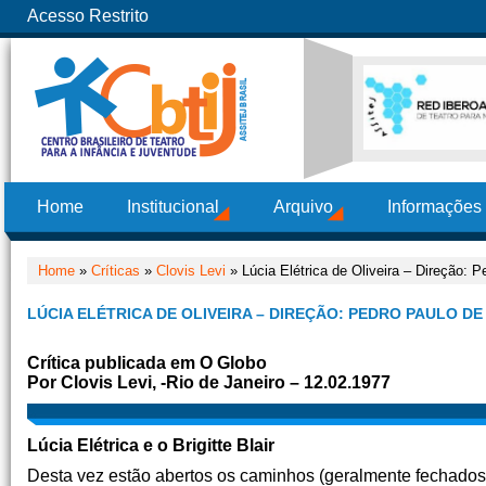
Acesso Restrito
Home
Institucional
Arquivo
Informações
Home
»
Críticas
»
Clovis Levi
» Lúcia Elétrica de Oliveira – Direção: 
LÚCIA ELÉTRICA DE OLIVEIRA – DIREÇÃO: PEDRO PAULO D
Crítica publicada em O Globo
Por Clovis Levi, -Rio de Janeiro – 12.02.1977
Lúcia Elétrica e o Brigitte Blair
Desta vez estão abertos os caminhos (geralmente fechados) 