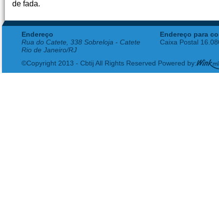
de fada.
Endereço
Endereço para co
Rua do Catete, 338 Sobreloja - Catete
Caixa Postal 16.0
Rio de Janeiro/RJ
©Copyright 2013 - Cbtij All Rights Reserved Powered by: