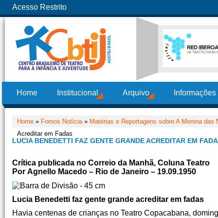
Acesso Restrito
Home
Institucional
Arquivo
Informações
Home
»
Fomos Notícia
»
Matérias e Reportagens sobre A Menina das 
Acreditar em Fadas
LUCIA BENEDETTI FAZ GENTE GRANDE ACREDITAR EM FAD
Crítica publicada no Correio da Manhã, Coluna Teatro
Por
Agnello Macedo – Rio de Janeiro – 19.09.1950
Lucia Benedetti faz gente grande acreditar em fadas
Havia centenas de crianças no Teatro Copacabana, domingo