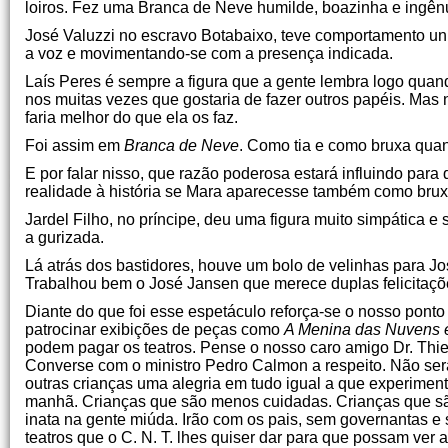
loiros. Fez uma Branca de Neve humilde, boazinha e ingê
José Valuzzi no escravo Botabaixo, teve comportamento uni
a voz e movimentando-se com a presença indicada.
Laís Peres é sempre a figura que a gente lembra logo quan
nos muitas vezes que gostaria de fazer outros papéis. Mas
faria melhor do que ela os faz.
Foi assim em
Branca de Neve
. Como tia e como bruxa qua
E por falar nisso, que razão poderosa estará influindo par
realidade à história se Mara aparecesse também como brux
Jardel Filho, no príncipe, deu uma figura muito simpática 
a gurizada.
Lá atrás dos bastidores, houve um bolo de velinhas para J
Trabalhou bem o José Jansen que merece duplas felicitações:
Diante do que foi esse espetáculo reforça-se o nosso ponto
patrocinar exibições de peças como
A Menina das Nuvens 
podem pagar os teatros. Pense o nosso caro amigo Dr. Thi
Converse com o ministro Pedro Calmon a respeito. Não será
outras crianças uma alegria em tudo igual a que experime
manhã. Crianças que são menos cuidadas. Crianças que são
inata na gente miúda. Irão com os pais, sem governantas 
teatros que o C. N. T. lhes quiser dar para que possam ver