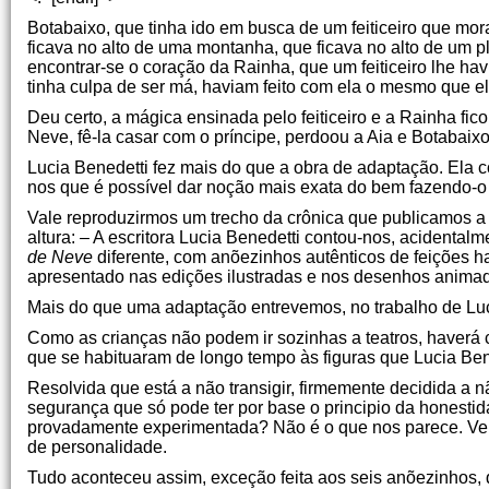
Botabaixo, que tinha ido em busca de um feiticeiro que mor
ficava no alto de uma montanha, que ficava no alto de um p
encontrar-se o coração da Rainha, que um feiticeiro lhe h
tinha culpa de ser má, haviam feito com ela o mesmo que e
Deu certo, a mágica ensinada pelo feiticeiro e a Rainha fi
Neve, fê-la casar com o príncipe, perdoou a Aia e Botabaix
Lucia Benedetti fez mais do que a obra de adaptação. Ela 
nos que é possível dar noção mais exata do bem fazendo-o 
Vale reproduzirmos um trecho da crônica que publicamos a t
altura: – A escritora Lucia Benedetti contou-nos, acidenta
de Neve
diferente, com anõezinhos autênticos de feições ha
apresentado nas edições ilustradas e nos desenhos anima
Mais do que uma adaptação entrevemos, no trabalho de Luci
Como as crianças não podem ir sozinhas a teatros, haverá c
que se habituaram de longo tempo às figuras que Lucia Bene
Resolvida que está a não transigir, firmemente decidida a 
segurança que só pode ter por base o principio da honestida
provadamente experimentada? Não é o que nos parece. Vemo
de personalidade.
Tudo aconteceu assim, exceção feita aos seis anõezinhos, 