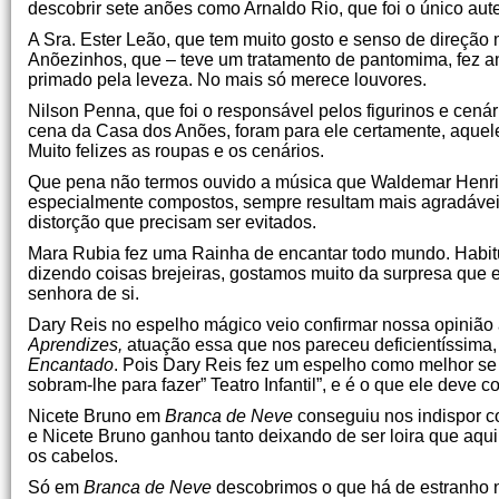
descobrir sete anões como Arnaldo Rio, que foi o único aut
A Sra. Ester Leão, que tem muito gosto e senso de direção
Anõezinhos, que – teve um tratamento de pantomima, fez an
primado pela leveza. No mais só merece louvores.
Nilson Penna, que foi o responsável pelos figurinos e cená
cena da Casa dos Anões, foram para ele certamente, aquel
Muito felizes as roupas e os cenários.
Que pena não termos ouvido a música que Waldemar Henriqu
especialmente compostos, sempre resultam mais agradáveis
distorção que precisam ser evitados.
Mara Rubia fez uma Rainha de encantar todo mundo. Habit
dizendo coisas brejeiras, gostamos muito da surpresa que 
senhora de si.
Dary Reis no espelho mágico veio confirmar nossa opinião
Aprendizes,
atuação essa que nos pareceu deficientíssima
Encantado
. Pois Dary Reis fez um espelho como melhor se 
sobram-lhe para fazer” Teatro Infantil”, e é o que ele deve 
Nicete Bruno em
Branca de Neve
conseguiu nos indispor 
e Nicete Bruno ganhou tanto deixando de ser loira que aqu
os cabelos.
Só em
Branca de Neve
descobrimos o que há de estranho n