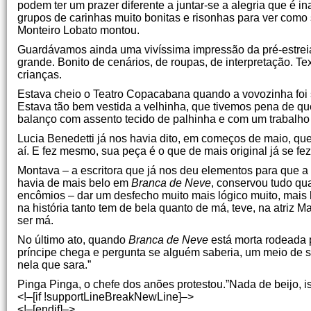
podem ter um prazer diferente a juntar-se a alegria que é i
grupos de carinhas muito bonitas e risonhas para ver como
Monteiro Lobato montou.
Guardávamos ainda uma vivíssima impressão da pré-estrei
grande. Bonito de cenários, de roupas, de interpretação. Te
crianças.
Estava cheio o Teatro Copacabana quando a vovozinha foi 
Estava tão bem vestida a velhinha, que tivemos pena de qu
balanço com assento tecido de palhinha e com um trabalho d
Lucia Benedetti já nos havia dito, em começos de maio, qu
aí. E fez mesmo, sua peça é o que de mais original já se f
Montava – a escritora que já nos deu elementos para que 
havia de mais belo em
Branca de Neve
, conservou tudo qu
encômios – dar um desfecho muito mais lógico muito, mais
na história tanto tem de bela quanto de má, teve, na atriz 
ser má.
No último ato, quando
Branca de Neve
está morta rodeada 
príncipe chega e pergunta se alguém saberia, um meio de s
nela que sara.”
Pinga Pinga, o chefe dos anões protestou.”Nada de beijo, is
<!–[if !supportLineBreakNewLine]–>
<!–[endif]–>