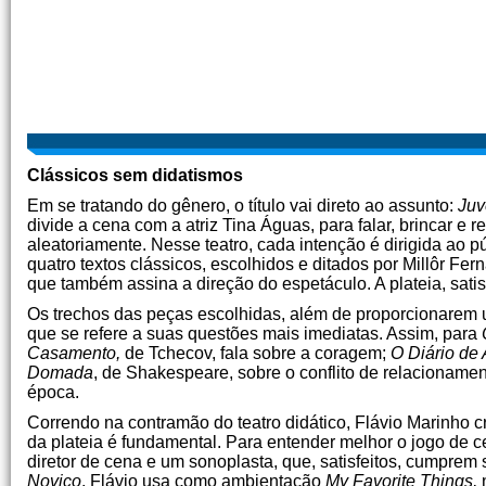
Clássicos sem didatismos
Em se tratando do gênero, o título vai direto ao assunto:
Juv
divide a cena com a atriz Tina Águas, para falar, brincar e 
aleatoriamente. Nesse teatro, cada intenção é dirigida ao p
quatro textos clássicos, escolhidos e ditados por Millôr Fe
que também assina a direção do espetáculo. A plateia, sat
Os trechos das peças escolhidas, além de proporcionarem u
que se refere a suas questões mais imediatas. Assim, para
Casamento,
de Tchecov, fala sobre a coragem;
O Diário de
Domada
, de Shakespeare, sobre o conflito de relacioname
época.
Correndo na contramão do teatro didático, Flávio Marinho c
da plateia é fundamental. Para entender melhor o jogo de 
diretor de cena e um sonoplasta, que, satisfeitos, cumprem 
Noviço
, Flávio usa como ambientação
My Favorite Things,
n