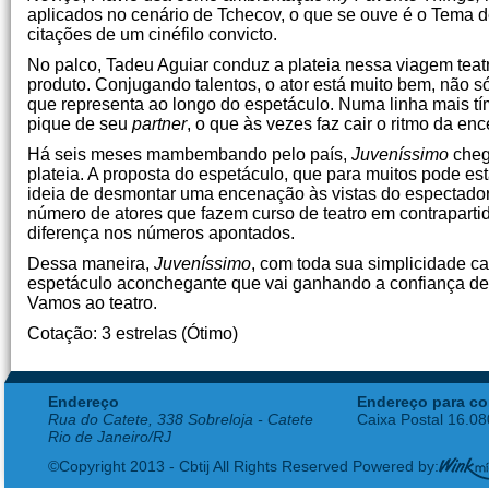
aplicados no cenário de Tchecov, o que se ouve é o Tema 
citações de um cinéfilo convicto.
No palco, Tadeu Aguiar conduz a plateia nessa viagem teat
produto. Conjugando talentos, o ator está muito bem, não
que representa ao longo do espetáculo. Numa linha mais t
pique de seu
partner
, o que às vezes faz cair o ritmo da en
Há seis meses mambembando pelo país,
Juveníssimo
cheg
plateia. A proposta do espetáculo, que para muitos pode es
ideia de desmontar uma encenação às vistas do espectador
número de atores que fazem curso de teatro em contrapartida
diferença nos números apontados.
Dessa maneira,
Juveníssimo
, com toda sua simplicidade ca
espetáculo aconchegante que vai ganhando a confiança de
Vamos ao teatro.
Cotação: 3 estrelas (Ótimo)
Endereço
Endereço para co
Rua do Catete, 338 Sobreloja - Catete
Caixa Postal 16.0
Rio de Janeiro/RJ
©Copyright 2013 - Cbtij All Rights Reserved Powered by: