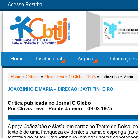
Acesso Restrito
Home
Institucional
Arquivo
Informações
Home
»
Críticas
»
Clovis Levi
»
O Globo - 1975
» Joãozinho e Maria – 
JOÃOZINHO E MARIA – DIREÇÃO: JAYR PINHEIRO
Crítica publicada no Jornal O Globo
Por Clovis Levi – Rio de Janeiro – 09.03.1975
A peça
Joãozinho e Maria
, em cartaz no Teatro de Bolso, co
texto é de uma franqueza evidente: a trama é capenga (as en
tentativa do autor (Jayr Pinheiro) em criar novas conotações