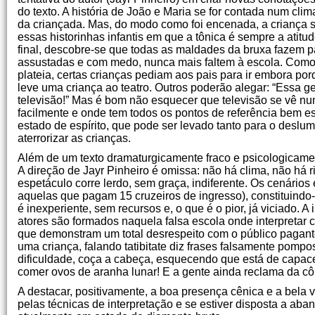
do texto. A história de João e Maria se for contada num cli
da criançada. Mas, do modo como foi encenada, a criança s
essas historinhas infantis em que a tônica é sempre a atitud
final, descobre-se que todas as maldades da bruxa fazem pa
assustadas e com medo, nunca mais faltem à escola. Como 
plateia, certas crianças pediam aos pais para ir embora p
leve uma criança ao teatro. Outros poderão alegar: “Essa g
televisão!” Mas é bom não esquecer que televisão se vê nu
facilmente e onde tem todos os pontos de referência bem es
estado de espírito, que pode ser levado tanto para o deslu
aterrorizar as crianças.
Além de um texto dramaturgicamente fraco e psicologicamen
A direção de Jayr Pinheiro é omissa: não há clima, não há ri
espetáculo corre lerdo, sem graça, indiferente. Os cenário
aquelas que pagam 15 cruzeiros de ingresso), constituindo
é inexperiente, sem recursos e, o que é o pior, já viciado. A
atores são formados naquela falsa escola onde interpretar 
que demonstram um total desrespeito com o público pagante:
uma criança, falando tatibitate diz frases falsamente pomp
dificuldade, coça a cabeça, esquecendo que está de capacet
comer ovos de aranha lunar! E a gente ainda reclama da 
A destacar, positivamente, a boa presença cênica e a bela v
pelas técnicas de interpretação e se estiver disposta a aba