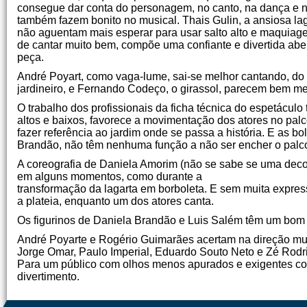
consegue dar conta do personagem, no canto, na dança e n
também fazem bonito no musical. Thais Gulin, a ansiosa la
não aguentam mais esperar para usar salto alto e maquiag
de cantar muito bem, compõe uma confiante e divertida ab
peça.
André Poyart, como vaga-lume, sai-se melhor cantando, d
jardineiro, e Fernando Codeço, o girassol, parecem bem me
O trabalho dos profissionais da ficha técnica do espetácul
altos e baixos, favorece a movimentação dos atores no palc
fazer referência ao jardim onde se passa a história. E as 
Brandão, não têm nenhuma função a não ser encher o palc
A coreografia de Daniela Amorim (não se sabe se uma decor
em alguns momentos, como durante a
transformação da lagarta em borboleta. E sem muita expre
a plateia, enquanto um dos atores canta.
Os figurinos de Daniela Brandão e Luis Salém têm um bom 
André Poyarte e Rogério Guimarães acertam na direção musi
Jorge Omar, Paulo Imperial, Eduardo Souto Neto e Zé Rodri
Para um público com olhos menos apurados e exigentes com
divertimento.