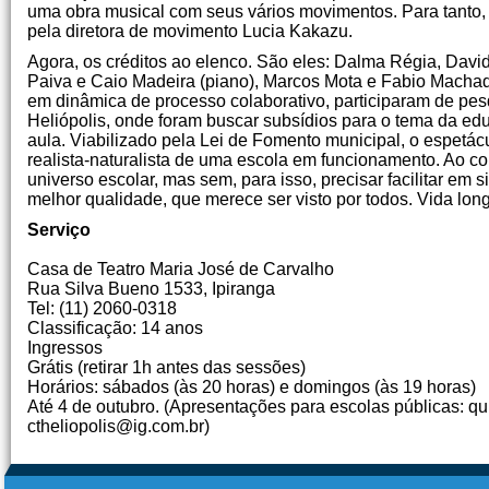
uma obra musical com seus vários movimentos. Para tanto, 
pela diretora de movimento Lucia Kakazu.
Agora, os créditos ao elenco. São eles: Dalma Régia, Davi
Paiva e Caio Madeira (piano), Marcos Mota e Fabio Machado 
em dinâmica de processo colaborativo, participaram de pes
Heliópolis, onde foram buscar subsídios para o tema da ed
aula. Viabilizado pela Lei de Fomento municipal, o espetác
realista-naturalista de uma escola em funcionamento. Ao cont
universo escolar, mas sem, para isso, precisar facilitar em 
melhor qualidade, que merece ser visto por todos. Vida long
Serviço
Casa de Teatro Maria José de Carvalho
Rua Silva Bueno 1533, Ipiranga
Tel: (11) 2060-0318
Classificação: 14 anos
Ingressos
Grátis (retirar 1h antes das sessões)
Horários: sábados (às 20 horas) e domingos (às 19 horas)
Até 4 de outubro. (Apresentações para escolas públicas: qu
ctheliopolis@ig.com.br)