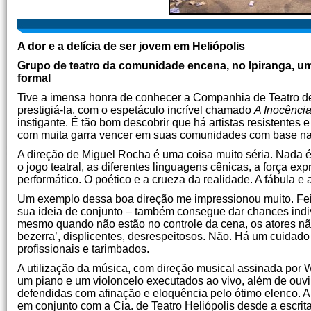
A dor e a delícia de ser jovem em Heliópolis
Grupo de teatro da comunidade encena, no Ipiranga, u
formal
Tive a imensa honra de conhecer a Companhia de Teatro de
prestigiá-la, com o espetáculo incrível chamado
A Inocênci
instigante. É tão bom descobrir que há artistas resistentes e
com muita garra vencer em suas comunidades com base na 
A direção de Miguel Rocha é uma coisa muito séria. Nada é
o jogo teatral, as diferentes linguagens cênicas, a força exp
performático. O poético e a crueza da realidade. A fábula e 
Um exemplo dessa boa direção me impressionou muito. Feito
sua ideia de conjunto – também consegue dar chances indi
mesmo quando não estão no controle da cena, os atores nã
bezerra’, displicentes, desrespeitosos. Não. Há um cuida
profissionais e tarimbados.
A utilização da música, com direção musical assinada por W
um piano e um violoncelo executados ao vivo, além de ouvir
defendidas com afinação e eloquência pelo ótimo elenco. A
em conjunto com a Cia. de Teatro Heliópolis desde a escrita