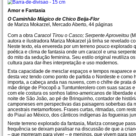
Amor e Fantasia
O Caminhão Mágico de Chico Beija-Flor
de Mariza Mokarzel, Mercado Aberto, 44 páginas
Com a obra
Caracol Tirou o Casco; Serpente Aproveitou
(Me
autora e ilustradora Mariza Mokarzel já tinha se revelado com
Neste texto, ela envereda por um terreno pouco explorado 
poética e clima de fantasia onde um caracol e uma serpen
do mito da sedução feminina. Seu estilo original reutiliza
cultura para dar-lhes interpretação e uso modernos.
Esta capacidade de mesclar espaços e tempos reaparece
desta vez tendo como ponto de partida o Nordeste e como 
importa, a cabeça anda nas nuvens, com o chifre de prata 
mãe dirige de Procopô a Tumtumlerolero com suas sacas e c
com ele costura os sonhos latino-americanos de liberdade 
noite de São João, ao pé de Brinquinho, contador de históri
camponeses em perspectivas das paisagens soberbas da na
ancestrais metamorfoses. Frases curtas, ritmadas, com rest
do Piauí ao México, dos cânticos indígenas às fogueiras jun
Neste terreno explorado da fantasia, Mariza consegue pas
frequência se deixam paralisar na discussão de que a crian
– que morreram para viver – e meninos, que vivem para son