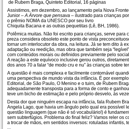
de Rubem Braga, Quinteto Editorial, 16 páginas
Assistimos, em dezembro, ao lançamento pela Nova Fronte
Junior –
A Árvore que pensava
– ilustrado para crianças p
o prêmio NOMA da UNESCO por seu livro
Chiquita Bacana e as outras pequetitas (Lê, BH, 1986).
Polêmica muitas. Não foi escrito para crianças, serve para cr
preza considera obsoleto este ponto de vista preconceituos
tornar um interlocutor da obra, na leitura. Já se tem dito à ex
adaptação ou reedição, mas obra que também seja “legível” 
com conteúdos morais ou definidos previamente pelo social 
A reação a este equívoco inclusive gerou outros, diretame
dos anos 70 a falar “de modo cru e nu” às crianças sobre te
A questão é mais complexa e facilmente contornável quando 
uma perspectiva de mundo vista da infância. É por exemplo
Editorial, de São Paulo, O Menino e o tuim, de Rubem Brag
adequadamente transposta para a forma de conto e ganhou u
teve um bicho de estimação e pelo próprio desvelo, às veze
Desta dor que ninguém escapa na infância, fala Rubem Bra
Angela Lago, que havia um ângulo pelo qual era possível le
questão linguagem (que não é só vocabulário!) é fundamental
sem subterfúgios. Problema do final feliz? Vamos reler os 
a trocar de mãos, em sentidos inversos: rotuladas infantis,