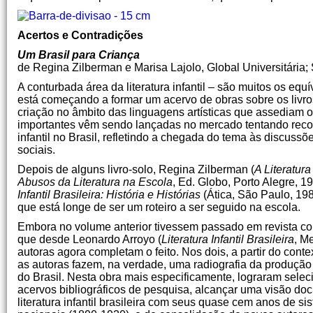
Acertos e Contradições
Um Brasil para Criança
de Regina Zilberman e Marisa Lajolo, Global Universitária;
A conturbada área da literatura infantil – são muitos os eq
está começando a formar um acervo de obras sobre os livro
criação no âmbito das linguagens artísticas que assediam 
importantes vêm sendo lançadas no mercado tentando reconstit
infantil no Brasil, refletindo a chegada do tema às discu
sociais.
Depois de alguns livro-solo, Regina Zilberman (
A Literatura
Abusos da Literatura na Escola
, Ed. Globo, Porto Alegre, 
Infantil
Brasileira: História e Histórias
(Ática, São Paulo, 198
que está longe de ser um roteiro a ser seguido na escola.
Embora no volume anterior tivessem passado em revista com a
que desde Leonardo Arroyo (
Literatura Infantil
Brasileira
, M
autoras agora completam o feito. Nos dois, a partir do conte
as autoras fazem, na verdade, uma radiografia da produção 
do Brasil. Nesta obra mais especificamente, lograram selecio
acervos bibliográficos de pesquisa, alcançar uma visão do
literatura infantil brasileira com seus quase cem anos de sis