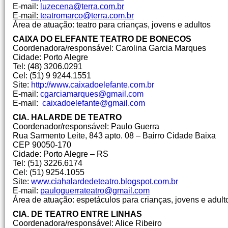
E-mail:
luzecena@terra.com.br
E-mail:
teatromarco@terra.com.br
Área de atuação: teatro para crianças, jovens e adultos
CAIXA DO ELEFANTE TEATRO DE BONECOS
Coordenadora/responsável: Carolina Garcia Marques
Cidade: Porto Alegre
Tel: (48) 3206.0291
Cel: (51) 9 9244.1551
Site:
http://www.caixadoelefante.com.br
E-mail:
cgarciamarques@gmail.com
E-mail:
caixadoelefante@gmail.com
CIA. HALARDE DE TEATRO
Coordenador/responsável: Paulo Guerra
Rua Sarmento Leite, 843 apto. 08 – Bairro Cidade Baixa
CEP 90050-170
Cidade: Porto Alegre – RS
Tel: (51) 3226.6174
Cel: (51) 9254.1055
Site:
www.ciahalardedeteatro.blogspot.com.br
E-mail:
pauloguerrateatro@gmail.com
Área de atuação: espetáculos para crianças, jovens e adult
CIA. DE TEATRO ENTRE LINHAS
Coordenadora/responsável: Alice Ribeiro