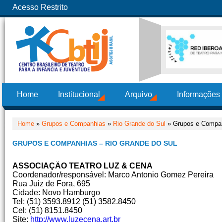
Acesso Restrito
Home
Institucional
Arquivo
Informações
Home
»
Grupos e Companhias
»
Rio Grande do Sul
» Grupos e Compan
GRUPOS E COMPANHIAS – RIO GRANDE DO SUL
ASSOCIAÇÃO TEATRO LUZ & CENA
Coordenador/responsável: Marco Antonio Gomez Pereira
Rua Juiz de Fora, 695
Cidade: Novo Hamburgo
Tel: (51) 3593.8912 (51) 3582.8450
Cel: (51) 8151.8450
Site:
http://www.luzecena.art.br