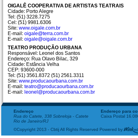
OIGALÊ COOPERATIVA DE ARTISTAS TEATRAIS
Cidade: Porto Alegre
Tel: (51) 3228.7275
Cel: (51) 9981.6306
Site:
www.oigale.com.br
E-mail:
oigale@terra.com.br
E-mail:
oigale@oigale.com.br
TEATRO PRODUÇÃO URBANA
Responsável: Leonel dos Santos
Endereço: Rua Olavo Bilac, 329
Cidade: Estância Velha
CEP: 93600-000
Tel: (51) 3561.8372 (51) 2561.3311
Site:
www.producaourbana.com.br
E-mail:
teatro@producaourbana.com.br
E-mail:
leonel@producaourbana.com.br
Endereço
Endereço para co
Rua do Catete, 338 Sobreloja - Catete
Caixa Postal 16.0
Rio de Janeiro/RJ
©Copyright 2013 - Cbtij All Rights Reserved Powered by: