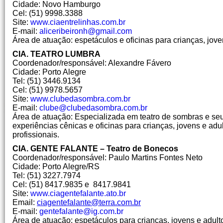
Cidade: Novo Hamburgo
Cel: (51) 9998.3388
Site:
www.ciaentrelinhas.com.br
E-mail:
aliceribeironh@gmail.com
Área de atuação: espetáculos e oficinas para crianças, jove
CIA. TEATRO LUMBRA
Coordenador/responsável: Alexandre Fávero
Cidade: Porto Alegre
Tel: (51) 3446.9134
Cel: (51) 9978.5657
Site:
www.clubedasombra.com.br
E-mail:
clube@clubedasombra.com.br
Área de atuação: Especializada em teatro de sombras e seu
experiências cênicas e oficinas para crianças, jovens e adul
profissionais.
CIA. GENTE FALANTE – Teatro de Bonecos
Coordenador/responsável: Paulo Martins Fontes Neto
Cidade: Porto Alegre/RS
Tel: (51) 3227.7974
Cel: (51) 8417.9835 e 8417.9841
Site:
www.ciagentefalante.ato.br
Email:
ciagentefalante@terra.com.br
E-mail:
gentefalante@ig.com.br
Área de atuação: espetáculos para crianças, jovens e adult