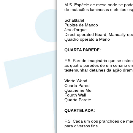
M.S. Espécie de mesa onde se podem
de mutações luminosas e efeitos esp
Schalttafel
Pupitre de Mando
Jeu d’orgue
Direct-operated Board, Manually-op
Quadro operato a Mano
QUARTA PAREDE:
F.S. Parede imaginária que se esten
as quatro paredes de um cenário em
testemunhar detalhes da ação dramát
Vierte Wand
Cuarta Pared
Quatrième Mur
Fourth Wall
Quarta Parete
QUARTELADA:
F.S. Cada um dos pranchões de mad
para diversos fins.