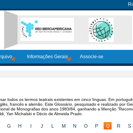
Ri
rquivo
Informações Gerais
Associe-se
ar todos os termos teatrais existentes em cinco línguas. Em portuguê
glês, francês e alemão. Este Glossário, pesquisado e realizado por Ge
cional de Monografias dos anos 1983/84, ganhando a Menção "Recom
di, Yan Michalski e Décio de Almeida Prado.
G
H
I
J
L
M
N
O
P
Q
R
S