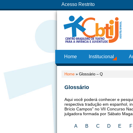
Acesso Restrito
Home
Institucional
A
Home
» Glossário – Q
Glossário
Aqui você poderá conhecer e pesquis
respectiva tradução em espanhol, in
Brício Campos" no VII Concurso Na
julgadora formada por Sábato Magal
A
B
C
D
E
F