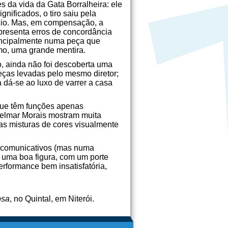
 da vida da Gata Borralheira: ele
nificados, o tiro saiu pela
cio. Mas, em compensação, a
apresenta erros de concordância
Principalmente numa peça que
imo, uma grande mentira.
o, ainda não foi descoberta uma
eças levadas pelo mesmo diretor;
 dá-se ao luxo de varrer a casa
que têm funções apenas
Delmar Morais mostram muita
tas misturas de cores visualmente
e comunicativos (mas numa
m uma boa figura, com um porte
rformance bem insatisfatória,
osa
, no Quintal, em Niterói.