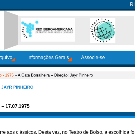
Ri
rquivo
Informações Gerais
Associe-se
o - 1975
» A Gata Borralheira – Direção: Jayr Pinheiro
 JAYR PINHEIRO
o – 17.07.1975
orre aos clássicos. Desta vez, no Teatro de Bolso, a escolhida fo