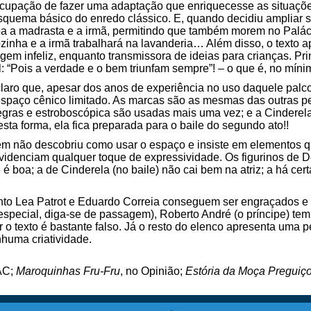
ocupação de fazer uma adaptação que enriquecesse as situações
esquema básico do enredo clássico. E, quando decidiu ampliar sig
doa a madrasta e a irmã, permitindo que também morem no Palá
zinha e a irmã trabalhará na lavanderia… Além disso, o texto 
agem infeliz, enquanto transmissora de ideias para crianças. 
: “Pois a verdade e o bem triunfam sempre”! – o que é, no mín
claro que, apesar dos anos de experiência no uso daquele palc
o espaço cênico limitado. As marcas são as mesmas das outras p
egras e estroboscópica são usadas mais uma vez; e a Cinderela
sta forma, ela fica preparada para o baile do segundo ato!!
bém não descobriu como usar o espaço e insiste em elementos 
idenciam qualquer toque de expressividade. Os figurinos de 
 é boa; a de Cinderela (no baile) não cai bem na atriz; a há cer
uanto Lea Patrot e Eduardo Correia conseguem ser engraçados 
especial, diga-se de passagem), Roberto André (o príncipe) te
 texto é bastante falso. Já o resto do elenco apresenta uma pe
huma criatividade.
AC;
Maroquinhas Fru-Fru
, no Opinião;
Estória da Moça Preguiç