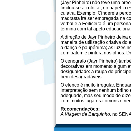
(Jayr Pinheiro) não teve uma pre
limitou-se a colocar, no papel, o 
culatra. Exemplo: Cinderela per
madrasta irá ser empregada na co
verbal e a Feiticeira é um person
termina com tal apelo educacional
A direção de Jayr Pinheiro deixa 
maneira de utilização criativa d
a dança é paupérrima; as luzes n
com batom e pintura nos olhos. De
O cenógrafo (Jayr Pinheiro) tam
decorativas em momento algum ev
desigualdade: a roupa do príncipe
bem desagradáveis.
O elenco é muito irregular. Enq
interpretação sem nenhum brilho 
adequado, mas seu modo de dizer o
com muitos lugares-comuns e nen
Recomendações:
A Viagem de Barquinho,
no SEN