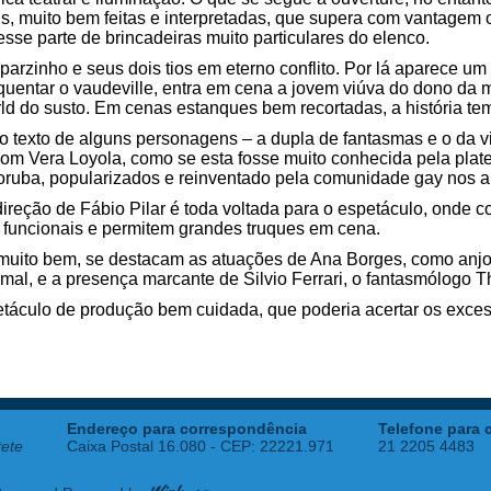
is, muito bem feitas e interpretadas, que supera com vantagem
se parte de brincadeiras muito particulares do elenco.
zinho e seus dois tios em eterno conflito. Por lá aparece u
squentar o vaudeville, entra em cena a jovem viúva do dono da
 do susto. Em cenas estanques bem recortadas, a história tem f
 texto de alguns personagens – a dupla de fantasmas e o da vi
r com Vera Loyola, como se esta fosse muito conhecida pela platei
 ioruba, popularizados e reinventado pela comunidade gay nos 
ireção de Fábio Pilar é toda voltada para o espetáculo, onde 
 funcionais e permitem grandes truques em cena.
muito bem, se destacam as atuações de Ana Borges, como anjo
al, e a presença marcante de Silvio Ferrari, o fantasmólogo T
táculo de produção bem cuidada, que poderia acertar os excess
Endereço para correspondência
Telefone para 
tete
Caixa Postal 16.080 - CEP: 22221.971
21 2205 4483