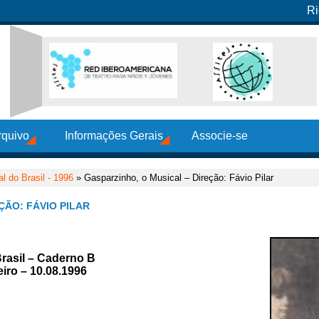
Ri
rquivo
Informações Gerais
Associe-se
al do Brasil - 1996
» Gasparzinho, o Musical – Direção: Fávio Pilar
ÇÃO: FÁVIO PILAR
Brasil – Caderno B
iro – 10.08.1996