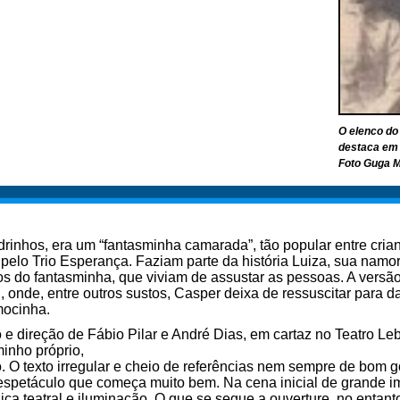
O elenco do
destaca em 
Foto Guga M
drinhos, era um “fantasminha camarada”, tão popular entre cria
elo Trio Esperança. Faziam parte da história Luiza, sua namo
ios do fantasminha, que viviam de assustar as pessoas. A ver
, onde, entre outros sustos, Casper deixa de ressuscitar para 
mocinha.
o e direção de Fábio Pilar e André Dias, em cartaz no Teatro Le
inho próprio,
. O texto irregular e cheio de referências nem sempre de bom 
 espetáculo que começa muito bem. Na cena inicial de grande 
cnica teatral e iluminação. O que se segue a ouverture, no entan