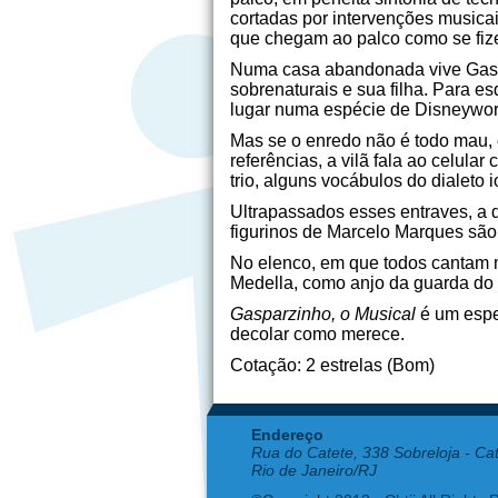
cortadas por intervenções musica
que chegam ao palco como se fizes
Numa casa abandonada vive Gaspar
sobrenaturais e sua filha. Para e
lugar numa espécie de Disneyworld
Mas se o enredo não é todo mau, o
referências, a vilã fala ao celula
trio, alguns vocábulos do dialeto
Ultrapassados esses entraves, a d
figurinos de Marcelo Marques são
No elenco, em que todos cantam 
Medella, como anjo da guarda do m
Gasparzinho, o Musical
é um espe
decolar como merece.
Cotação: 2 estrelas (Bom)
Endereço
Rua do Catete, 338 Sobreloja - Ca
Rio de Janeiro/RJ