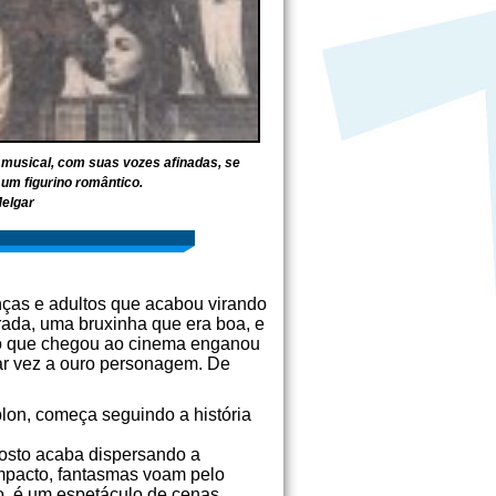
 musical, com suas vozes afinadas, se
um figurino romântico.
elgar
nças e adultos que acabou virando
rada, uma bruxinha que era boa, e
são que chegou ao cinema enganou
dar vez a ouro personagem. De
blon, começa seguindo a história
gosto acaba dispersando a
impacto, fantasmas voam pelo
to, é um espetáculo de cenas