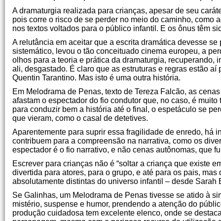
A dramaturgia realizada para crianças, apesar de seu carát
pois corre o risco de se perder no meio do caminho, como
nos textos voltados para o público infantil. E os ônus têm si
A relutância em aceitar que a escrita dramática devesse se
sistemático, levou o tão conceituado cinema europeu, a pe
olhos para a teoria e prática da dramaturgia, recuperando, i
ali, desgastado. É claro que as estruturas e regras estão aí
Quentin Tarantino. Mas isto é uma outra história.
Em Melodrama de Penas, texto de Tereza Falcão, as cenas nã
afastam o espectador do fio condutor que, no caso, é muito 
para conduzir bem a história até o final, o espetáculo se
que vieram, como o casal de detetives.
Aparentemente para suprir essa fragilidade de enredo, há 
contribuem para a compreensão na narrativa, como os diver
espectador é o fio narrativo, e não cenas autônomas, que 
Escrever para crianças não é “soltar a criança que existe e
divertida para atores, para o grupo, e até para os pais, mas
absolutamente distintas do universo infantil – desde Sara
Se Galinhas, um Melodrama de Penas tivesse se atido à si
mistério, suspense e humor, prendendo a atenção do público
produção cuidadosa tem excelente elenco, onde se destac