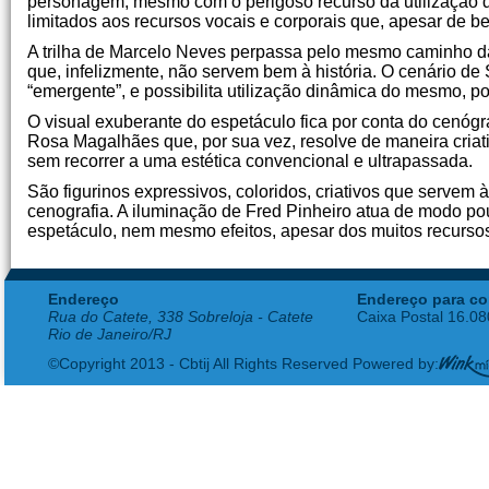
personagem, mesmo com o perigoso recurso da utilização d
limitados aos recursos vocais e corporais que, apesar de b
A trilha de Marcelo Neves perpassa pelo mesmo caminho d
que, infelizmente, não servem bem à história. O cenário de S
“emergente”, e possibilita utilização dinâmica do mesmo, p
O visual exuberante do espetáculo fica por conta do cenógra
Rosa Magalhães que, por sua vez, resolve de maneira criativ
sem recorrer a uma estética convencional e ultrapassada.
São figurinos expressivos, coloridos, criativos que servem
cenografia. A iluminação de Fred Pinheiro atua de modo po
espetáculo, nem mesmo efeitos, apesar dos muitos recurso
Endereço
Endereço para co
Rua do Catete, 338 Sobreloja - Catete
Caixa Postal 16.0
Rio de Janeiro/RJ
©Copyright 2013 - Cbtij All Rights Reserved Powered by: