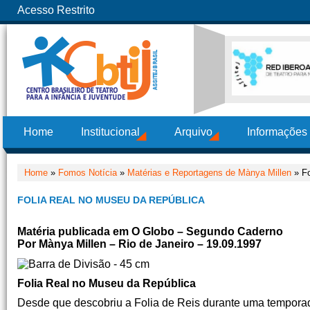
Acesso Restrito
Home
Institucional
Arquivo
Informações
Home
»
Fomos Notícia
»
Matérias e Reportagens de Mànya Millen
» Fo
FOLIA REAL NO MUSEU DA REPÚBLICA
Matéria publicada em O Globo – Segundo Caderno
Por Mànya Millen – Rio de Janeiro – 19.09.1997
Folia Real no Museu da República
Desde que descobriu a Folia de Reis durante uma temporad