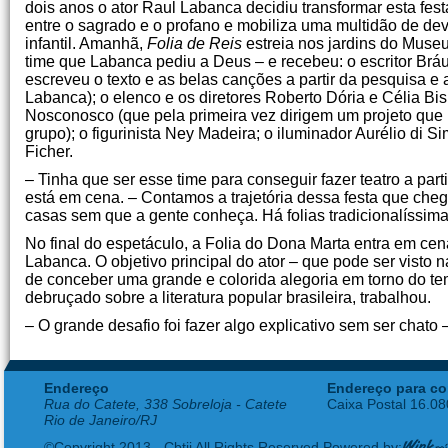
dois anos o ator Raul Labanca decidiu transformar esta festa
entre o sagrado e o profano e mobiliza uma multidão de d
infantil. Amanhã,
Folia de Reis
estreia nos jardins do Muse
time que Labanca pediu a Deus – e recebeu: o escritor Brá
escreveu o texto e as belas canções a partir da pesquisa e
Labanca); o elenco e os diretores Roberto Dória e Célia B
Nosconosco (que pela primeira vez dirigem um projeto que
grupo); o figurinista Ney Madeira; o iluminador Aurélio di Si
Ficher.
– Tinha que ser esse time para conseguir fazer teatro a par
está em cena. – Contamos a trajetória dessa festa que che
casas sem que a gente conheça. Há folias tradicionalíssim
No final do espetáculo, a Folia do Dona Marta entra em cena
Labanca. O objetivo principal do ator – que pode ser visto 
de conceber uma grande e colorida alegoria em torno do tema
debruçado sobre a literatura popular brasileira, trabalhou.
– O grande desafio foi fazer algo explicativo sem ser chato 
Endereço
Endereço para co
Rua do Catete, 338 Sobreloja - Catete
Caixa Postal 16.0
Rio de Janeiro/RJ
©Copyright 2013 - Cbtij All Rights Reserved Powered by: