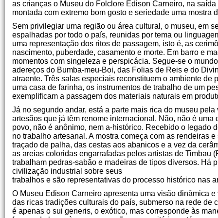
as crianças o Museu do Folclore Edison Carneiro, na saíd
montada com extremo bom gosto e seriedade uma mostra de
Sem privilegiar uma região ou área cultural, o museu, em s
espalhadas por todo o país, reunidas por tema ou linguage
uma representação dos ritos de passagem, isto é, as cerim
nascimento, puberdade, casamento e morte. Em barro e mad
momentos com singeleza e perspicácia. Segue-se o mundo ri
adereços do Bumba-meu-Boi, das Folias de Reis e do Divin
atraente. Três salas especiais reconstituem o ambiente de 
uma casa de farinha, os instrumentos de trabalho de um pe
exemplificam a passagem dos materiais naturais em produto
Já no segundo andar, está a parte mais rica do museu pela
artesãos que já têm renome internacional. Não, não é uma c
povo, não é anônimo, nem a-histórico. Recebido o legado d
no trabalho artesanal. A mostra começa com as rendeiras e s
traçado de palha, das cestas aos abanicos e a vez da cerâ
as areias coloridas engarrafadas pelos artistas de Timbau 
trabalham pedras-sabão e madeiras de tipos diversos. Há p
civilização industrial sobre seus
trabalhos e são representativas do processo histórico nas a
O Museu Edison Carneiro apresenta uma visão dinâmica e vi
das ricas tradições culturais do país, submerso na rede de 
é apenas o sui generis, o exótico, mas corresponde às mane