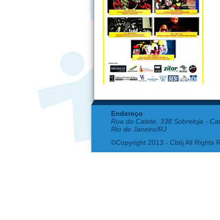
Endereço
Rua do Catete, 338 Sobreloja - Ca
Rio de Janeiro/RJ
©Copyright 2013 - Cbtij All Rights