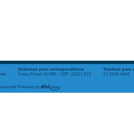
Endereço para correspondência
Telefone para 
tete
Caixa Postal 16.080 - CEP: 22221.971
21 2205 4483
 Reserved Powered by: