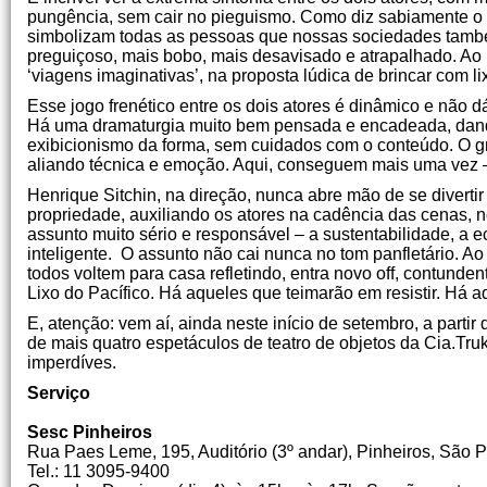
pungência, sem cair no pieguismo. Como diz sabiamente o r
simbolizam todas as pessoas que nossas sociedades também
preguiçoso, mais bobo, mais desavisado e atrapalhado. Ao 
‘viagens imaginativas’, na proposta lúdica de brincar com li
Esse jogo frenético entre os dois atores é dinâmico e não d
Há uma dramaturgia muito bem pensada e encadeada, dando
exibicionismo da forma, sem cuidados com o conteúdo. O gra
aliando técnica e emoção. Aqui, conseguem mais uma vez –
Henrique Sitchin, na direção, nunca abre mão de se divert
propriedade, auxiliando os atores na cadência das cenas, no
assunto muito sério e responsável – a sustentabilidade, a e
inteligente. O assunto não cai nunca no tom panfletário. A
todos voltem para casa refletindo, entra novo off, contunden
Lixo do Pacífico. Há aqueles que teimarão em resistir. Há a
E, atenção: vem aí, ainda neste início de setembro, a parti
de mais quatro espetáculos de teatro de objetos da Cia.Truk
imperdíves.
Serviço
Sesc Pinheiros
Rua Paes Leme, 195, Auditório (3º andar), Pinheiros, São 
Tel.: 11 3095-9400