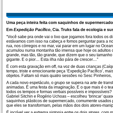
Uma peça inteira feita com saquinhos de supermercado
Em
Expedição Pacífico
, Cia. Truks fala de ecologia e s
“Você sabe pra onde vai o lixo que jogamos fora todos os
estávamos com isso na cabeça e fomos perguntar para a nos
rua, nos córregos e no mar, vai parar em um lugar no Oceano
acumulou numa montanha tão imensa que hoje os adultos cha
grande, mas tão, tão grande, que dizem que o seu tamanho é
gigante. E o pior… Esta ilha não pára de crescer…”
É com esta gravação em off, na voz de duas crianças (Caíqu
tempo, triste e emocionante peça ‘Expedição Pacífico’, mais
objetos. Faltam só mais quatro sessões no Sesc Pinheiros,
A cada novo espetáculo, o grupo se supera na arte de trans
animadas. É uma festa da imaginação. E o que mais é o tea
todos os tempos e formas verbais possíveis e impossíveis? 
Gabriel Sitchin e Rogério Uchoas – escolheu ‘brincar’ qua
saquinhos plásticos de supermercado, comumente usados pa
que eles se transformam, pelas mãos dos dois atores-manip
É incrível ver a extrema sintonia entre os dois atores, com