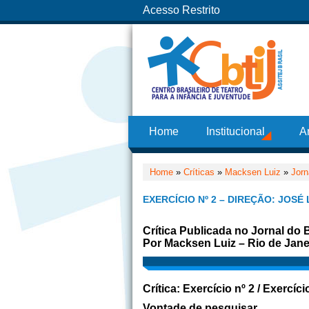
Acesso Restrito
Home
Institucional
A
Home
»
Críticas
»
Macksen Luiz
»
Jorn
EXERCÍCIO Nº 2 – DIREÇÃO: JOSÉ 
Crítica Publicada no Jornal do 
Por Macksen Luiz – Rio de Jane
Crítica: Exercício nº 2 / Exercíci
Vontade de pesquisar