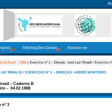
Ri
rquivo
Informações Gerais
Associe-se
al do Brasil - 1988
» Exercício nº 2 – Direção: José Luiz Rinaldi / Exercício n
LUIZ RINALDI / EXERCÍCIO Nº 3 – DIREÇÃO: ANDRÉ MONTEIRO
Brasil – Caderno B
iro – 04.02.1988
o nº 3