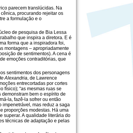
rico parecem translúcidas. Na
ênica, procurando rejeitar os
tre a formulação e o
núcleo de pesquisa de Bia Lessa
rabalho que inspira a diretora. E é
sma forma que a inspiradora foi,
uas montagens – apropriadamente
osição de sentimentos). A cena é
de emoções contraditórias, que
m os sentimentos dos personagens
de Alexandria
, de Lawrence
moções entrecortadas por cortes
o físico); “as mesmas ruas se
es demonstram bem o espírito de
á-la, fazê-la sofrer ou então
go impenetrável, mas reduz a saga
o de proporções modestas. Há uma
 superar. A qualidade literária do
ões técnicas de adaptação e pelas