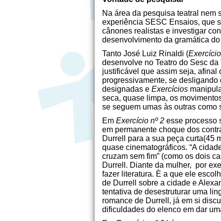
Na área da pesquisa teatral nem 
experiência SESC Ensaios, que so
cânones realistas e investigar co
desenvolvimento da gramática do
Tanto José Luiz Rinaldi (
Exercício
desenvolve no Teatro do Sesc da Ti
justificável que assim seja, afina
progressivamente, se desligando 
designadas e
Exercícios
manipula
seca, quase limpa, os movimentos
se seguem umas às outras como s
Em
Exercício nº 2
esse processo s
em permanente choque dos contrá
Durrell para a sua peça curta(45
quase cinematográficos. “A cidade
cruzam sem fim” (como os dois cas
Durrell. Diante da mulher, por ex
fazer literatura. È a que ele es
de Durrell sobre a cidade e Alex
tentativa de desestruturar uma lin
romance de Durrell, já em si disc
dificuldades do elenco em dar um