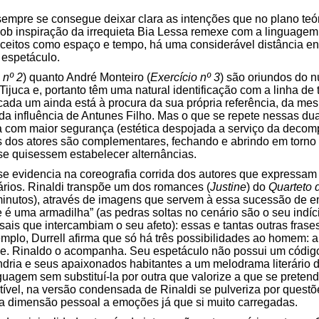
sempre se consegue deixar clara as intenções que no plano teó
b inspiração da irrequieta Bia Lessa remexe com a linguagem c
nceitos como espaço e tempo, há uma considerável distância en
 espetáculo.
 nº 2
) quanto André Monteiro (
Exercício nº 3
) são oriundos do 
juca e, portanto têm uma natural identificação com a linha de t
l cada um ainda está à procura da sua própria referência, da me
da influência de Antunes Filho. Mas o que se repete nessas d
 com maior segurança (estética despojada a serviço da decomp
 dos atores são complementares, fechando e abrindo em torno 
e quisessem estabelecer alternâncias.
e evidencia na coreografia corrida dos autores que expressa
rios. Rinaldi transpõe um dos romances (
Justine
) do
Quarteto 
 minutos), através de imagens que servem à essa sucessão de e
 é uma armadilha” (as pedras soltas no cenário são o seu indíci
ais que intercambiam o seu afeto): essas e tantas outras fras
emplo, Durrell afirma que só há três possibilidades ao homem: am
colhe. Rinaldo o acompanha. Seu espetáculo não possui um códi
andria e seus apaixonados habitantes a um melodrama literári
guagem sem substituí-la por outra que valorize a que se pretende
utível, na versão condensada de Rinaldi se pulveriza por quest
a dimensão pessoal a emoções já que si muito carregadas.