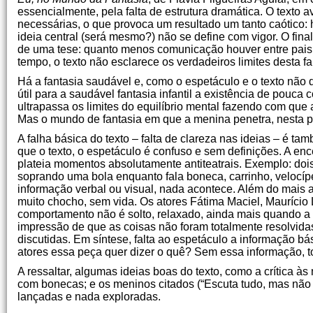
essencialmente, pela falta de estrutura dramática. O texto
necessárias, o que provoca um resultado um tanto caótico: 
ideia central (será mesmo?) não se define com vigor. O fin
de uma tese: quanto menos comunicação houver entre pais 
tempo, o texto não esclarece os verdadeiros limites desta fa
Há a fantasia saudável e, como o espetáculo e o texto não 
útil para a saudável fantasia infantil a existência de pouca
ultrapassa os limites do equilíbrio mental fazendo com que
Mas o mundo de fantasia em que a menina penetra, nesta p
A falha básica do texto – falta de clareza nas ideias – é 
que o texto, o espetáculo é confuso e sem definições. A en
plateia momentos absolutamente antiteatrais. Exemplo: dois
soprando uma bola enquanto fala boneca, carrinho, velocíp
informação verbal ou visual, nada acontece. Além do mais a
muito chocho, sem vida. Os atores Fátima Maciel, Mauríci
comportamento não é solto, relaxado, ainda mais quando a
impressão de que as coisas não foram totalmente resolvida
discutidas. Em síntese, falta ao espetáculo a informação b
atores essa peça quer dizer o quê? Sem essa informação, to
A ressaltar, algumas ideias boas do texto, como a crítica
com bonecas; e os meninos citados (“Escuta tudo, mas não
lançadas e nada exploradas.