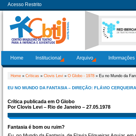
Acesso Restrito
Home
Institucional
Arquivo
Informações
Home
»
Críticas
»
Clovis Levi
»
O Globo - 1978
» Eu no Mundo da Fanta
EU NO MUNDO DA FANTASIA – DIREÇÃO: FLÁVIO CERQUEIR
Crítica publicada em O Globo
Por Clovis Levi – Rio de Janeiro – 27.05.1978
Fantasia é bom ou ruim?
Eu, no Mundo da Fantasia
, de Flavia Filgueiras Aguiar, e