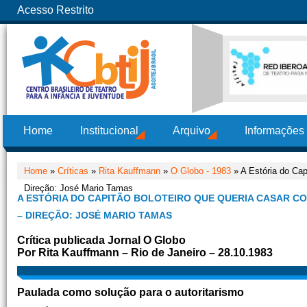
Acesso Restrito
Home
Institucional
Arquivo
Informações
Home
»
Críticas
»
Rita Kauffmann
»
O Globo - 1983
» A Estória do Cap
Direção: José Mario Tamas
A ESTÓRIA DO CAPITÃO BOLOTEIRO QUE QUERIA CASAR CO
– DIREÇÃO: JOSÉ MARIO TAMAS
Crítica publicada Jornal O Globo
Por Rita Kauffmann – Rio de Janeiro – 28.10.1983
Paulada como solução para o autoritarismo