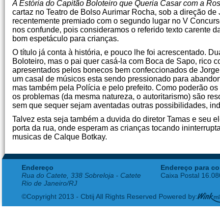
A Estória do Capitão Boloteiro que Queria Casar com a Ro
cartaz no Teatro de Bolso Aurimar Rocha, sob a direção d
recentemente premiado com o segundo lugar no V Concurs
nos confunde, pois consideramos o referido texto carente
bom espetáculo para crianças.
O título já conta à história, e pouco lhe foi acrescentado.
Boloteiro, mas o pai quer casá-la com Boca de Sapo, rico
apresentados pelos bonecos bem confeccionados de Jorge I
um casal de músicos esta sendo pressionado para abandonar
mas também pela Polícia e pelo prefeito. Como poderão o
os problemas (da mesma natureza, o autoritarismo) são res
sem que sequer sejam aventadas outras possibilidades, ind
Talvez esta seja também a duvida do diretor Tamas e seu 
porta da rua, onde esperam as crianças tocando ininterr
musicas de Calque Botkay.
Endereço
Endereço para co
Rua do Catete, 338 Sobreloja - Catete
Caixa Postal 16.0
Rio de Janeiro/RJ
©Copyright 2013 - Cbtij All Rights Reserved Powered by: