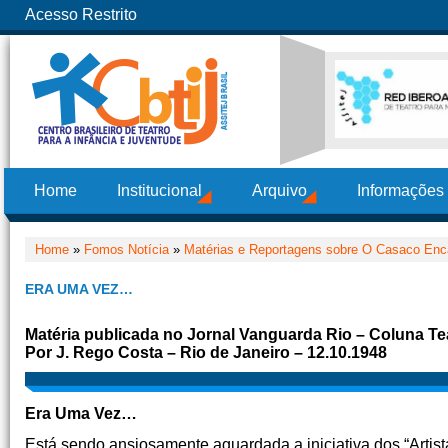
Acesso Restrito
Home
Institucional
Arquivo
Informações
Home
»
Fomos Notícia
»
Matérias e Reportagens sobre O Casaco Enca
ERA UMA VEZ…
Matéria publicada no Jornal Vanguarda Rio – Coluna Te
Por J. Rego Costa – Rio de Janeiro – 12.10.1948
Era Uma Vez…
Está sendo ansiosamente aguardada a iniciativa dos “Artis