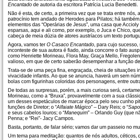
Encantado
de autoria da escritora Patrícia Lucia Benedetti.
Não é esta, de certo, a primeira vez que se trata entre nós, 
patrocínio tem andado de Herodes para Pilatos; há também,
elementos das “Operárias de Jesus”, uma casa que Accioly 
esparsas, aqui e ali como, por exemplo, o Juca e Chico, q
cabeça de meia dúzia de atores austríacos um texto portug
Agora, vamos ter
O Casaco Encantado
, para cujo sucesso,
inconteste de sua autora é fiado, ainda concorre o fato au
como Henriette Morineau, Flora May, Graça Mello, Fregolen
valioso, em que de certo saberão desempenhar a função deve
Trata-se de uma peça fina, engraçada, cheia de situações i
vivacidade infantis. Ao que se anuncia, haverá um sem núme
bolas com figurinhas coloridas dos personagens, entre outr
De todas as surpresas, porém, a mais curiosa será, certame
Morineau, como a “Bruxa”, provavelmente com a sua clássic
um desses espetáculos de marcar época pelo seu cunho pito
funções de Diretor; o “
Alfaiate Mágico
” – Dary Reis; o “
Sapo
e seus cabelos louros; o “
Manequim
” – Orlando Guy (que nã
Penna; e “Rei”- Jacy Campos.
Basta, portanto, de falar sério; vamos dar um passeio no mu
Um tema para meditação: quantos de nós adultos, céticos,