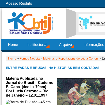
Acesso Restrito
Home
Institucional
Arquivo
Informações
Home
»
Fomos Notícia
»
Matérias e Reportagens de Lúcia Cerroni
» En
ENTRE FADAS E BRUXAS: HÁ HISTÓRIAS BEM CONTADAS
Matéria Publicada no
Jornal do Brasil – Caderno
B, Capa (4col. x 70cm)
Por Lucia Cerrone – Rio
de Janeiro – 12.01.1997