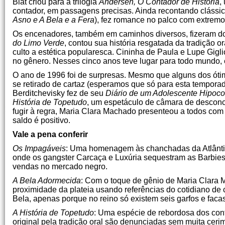
Blat criou para a trilogia
Andersen, O Contador de História
,
contador, em passagens precisas. Ainda recontando clássico
Asno e A Bela e a Fera
), fez romance no palco com extremo
Os encenadores, também em caminhos diversos, fizeram do 
do Limo Verde
, contou sua história resgatada da tradição o
culto a estética popularesca. Cininha de Paula e Lupe Gig
no gênero. Nesses cinco anos teve lugar para todo mundo, e
O ano de 1996 foi de surpresas. Mesmo que alguns dos ó
se retirado de cartaz (esperamos que só para esta tempora
Berditchevisky fez de seu
Diário de um Adolescente Hipoco
História de Topetudo
, um espetáculo de câmara de desconc
fugir à regra, Maria Clara Machado presenteou a todos co
saldo é positivo.
Vale a pena conferir
Os Impagáveis
: Uma homenagem às chanchadas da Atlântida
onde os gangster Carcaça e Luxúria sequestram as Barbies d
vendas no mercado negro.
A Bela Adormecida
: Com o toque de gênio de Maria Clara M
proximidade da plateia usando referências do cotidiano de 
Bela, apenas porque no reino só existem seis garfos e faca
A História de Topetudo
: Uma espécie de rebordosa dos con
original pela tradição oral são denunciadas sem muita ceri