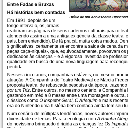
Entre Fadas e Bruxas
Há histórias bem contadas
Diário de um Adolescente Hipocond
Em 1991, depois de um
longo intervalo, os jornais
reabriram as páginas de seus cadernos culturais para o teatro
atendendo assim a uma antiga exigência da classe teatral e
pais, bem entendido). De lá pra cá, muita coisa mudou. Den
significativas, certamente se encontra a saída de cena da m
peças caça-níqueis-, que, equivocadamente, povoavam os 
dedicados às crianças – e à vigorosa investida de profissio
qualidade em busca de uma nova linguagem para reconquist
perdida.
Nesses cinco anos, companhias estáveis, ou mesmo produ
atuação. A Companhia de Teatro Medieval de Márcia Freder
proposta teatral de rebuscada pesquisa da época, trazend
por um Triz
. Entre outros, no mesmo cenário, a Companhia 
gastando em média 8 meses entre uma montagem e outra, ap
clássicos como
O Inspetor Geral, O Arlequim
e mais recent
era do Nintendo uma história bem contada ainda tem seu lu
Num cenário de múltiplas tendências, novos autores imprim
diversidade de temas. Para a ecologia criou
A Rainha Alérg
do novíssimo brinquedo dirigida as crianças fez
Os Impagáv