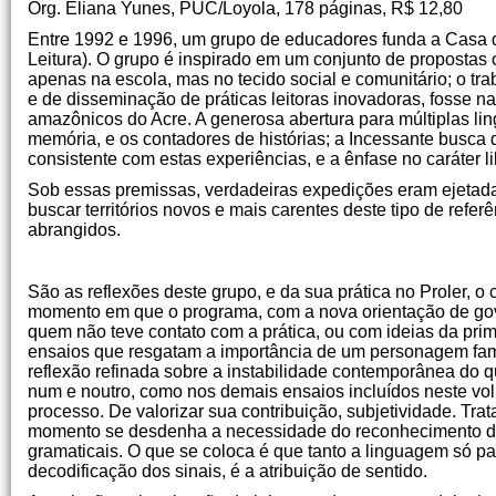
Org. Eliana Yunes, PUC/Loyola, 178 páginas, R$ 12,80
Entre 1992 e 1996, um grupo de educadores funda a Casa da
Leitura). O grupo é inspirado em um conjunto de propostas 
apenas na escola, mas no tecido social e comunitário; o trab
e de disseminação de práticas leitoras inovadoras, fosse 
amazônicos do Acre. A generosa abertura para múltiplas li
memória, e os contadores de histórias; a Incessante busca
consistente com estas experiências, e a ênfase no caráter li
Sob essas premissas, verdadeiras expedições eram ejetada
buscar territórios novos e mais carentes deste tipo de ref
abrangidos.
São as reflexões deste grupo, e da sua prática no Proler, o
momento em que o programa, com a nova orientação de gover
quem não teve contato com a prática, ou com ideias da prime
ensaios que resgatam a importância de um personagem fami
reflexão refinada sobre a instabilidade contemporânea do
num e noutro, como nos demais ensaios incluídos neste vol
processo. De valorizar sua contribuição, subjetividade. Tr
momento se desdenha a necessidade do reconhecimento do 
gramaticais. O que se coloca é que tanto a linguagem só p
decodificação dos sinais, é a atribuição de sentido.