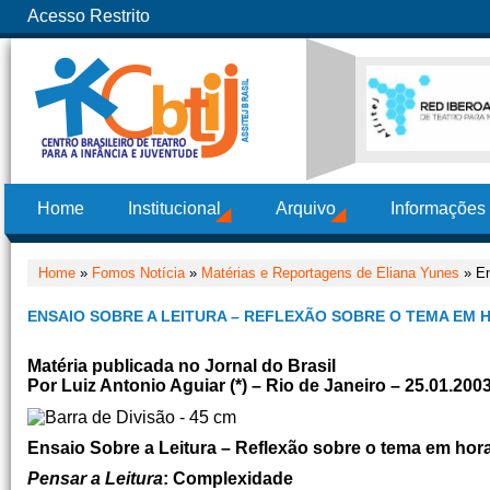
Acesso Restrito
Home
Institucional
Arquivo
Informações
Home
»
Fomos Notícia
»
Matérias e Reportagens de Eliana Yunes
» En
ENSAIO SOBRE A LEITURA – REFLEXÃO SOBRE O TEMA EM 
Matéria publicada no Jornal do Brasil
Por Luiz Antonio Aguiar (*) – Rio de Janeiro – 25.01.200
Ensaio Sobre a Leitura – Reflexão sobre o tema em hora
Pensar a Leitura
: Complexidade