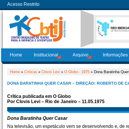
Acesso Restrito
Home
Institucional
Arquivo
Informações
Home
»
Críticas
»
Clovis Levi
»
O Globo - 1975
» Dona Baratinha Quer 
DONA BARATINHA QUER CASAR – DIREÇÃO: ROBERTO DE 
Crítica publicada em O Globo
Por Clovis Levi – Rio de Janeiro – 11.05.1975
Dona Baratinha Quer Casar
Na televisão, um espetáculo vem se desenvolvendo e, de re