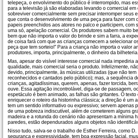
telepeça, o envolvimento do público é interrompido, mas es
para a televisão já são elaboradas levando o comercial em 
sobreviver comercialmente sem precisar interromper seus e
que conta o desenvolvimento de uma peça para fazer com q
papeis preenchidos aos atores no palco e participem, com s
uma só, apelação comercial. Os produtores sabem muito bem
bem que não importa o valor do brinde e sim a farra, a expe
de coisa fará com que as crianças comecem a selecionar os
peça que tem sorteio!” Para a criança não importa o valor artí
produtores, importa, principalmente, o dinheiro da bilheteria
Mas, apesar do visível interesse comercial nada impediria 
qualidade, mais comercial seria o produto. Infelizmente, nã
devido, principalmente, às músicas utilizadas (que não t
reconhecidos e cantados pelo público); mas, a sequência do
crianças, agitadíssimas, querem, apenas, fazer torcida, ber
ouve. Essa agitação incontrolável, diga-se de passagem, o
espetáculo é bem animado, as falhas são gritantes. O texto
enriquecer o roteiro da historinha clássica; a direção é um
tem um sentido informativo ou expressivo; servem apenas p
de uma pobreza indiscutível, além de cometerem alguns gra
madeira e a rotunda do cenário não apresentam a mínima ha
paredes, estão dependurados alguns objetos não identificáv
Nisso tudo, salva-se o trabalho de Esther Ferreira, como D.
segurança e expressividade, tem boa expressão facial, mus