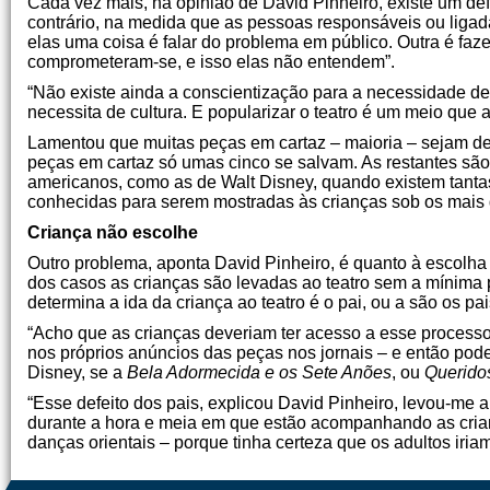
Cada vez mais, na opinião de David Pinheiro, existe um défi
contrário, na medida que as pessoas responsáveis ou liga
elas uma coisa é falar do problema em público. Outra é faz
comprometeram-se, e isso elas não entendem”.
“Não existe ainda a conscientização para a necessidade de 
necessita de cultura. E popularizar o teatro é um meio que 
Lamentou que muitas peças em cartaz – maioria – sejam de
peças em cartaz só umas cinco se salvam. As restantes sã
americanos, como as de Walt Disney, quando existem tantas f
conhecidas para serem mostradas às crianças sob os mais d
Criança não escolhe
Outro problema, aponta David Pinheiro, é quanto à escolha
dos casos as crianças são levadas ao teatro sem a mínima 
determina a ida da criança ao teatro é o pai, ou a são os pai
“Acho que as crianças deveriam ter acesso a esse processo
nos próprios anúncios das peças nos jornais – e então pod
Disney, se a
Bela Adormecida e os Sete Anões
, ou
Querido
“Esse defeito dos pais, explicou David Pinheiro, levou-me
durante a hora e meia em que estão acompanhando as crian
danças orientais – porque tinha certeza que os adultos iriam 