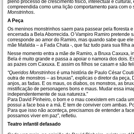
pleno processo de crescimento físico, intelectual e cultur
compreendida como uma lição comportamento para com o se
Monstrinhos
.
A Peça
Os meninos monstrinhos saem para passear pela floresta e
encerrada a Bela Aborrecida. O Vampiro Ramiro pretende sa
corresponde ao amor do Ramiro, mas quando sabe que ele p
mãe Mafalda – a Fada Chata -, que faz tudo para sua filha a
Nesse momento entra a mãe de Ramiro, a Bruxa Caxuxa, i
Bela é muito grande e passa a apoiar o namora dos dois.
as pazes com Caxuxa. E assim os filhos se casam e são fel
“Queridos Monstrinhos
é uma história de Paulo César Coutin
outra de monstros – as bruxas”, explicas o diretor da peça,
anjos, as fadas. E os maus, os diabos, os monstros, as b
mistificação de personagens bons e maus. Mudar essa imag
independentemente de sua natureza.”
Para David Pinheiro, o bom e o mau coexistem em cada um
possui a face boa e a má. E tem de conviver com ambas. Po
Para que isso não aconteça, precisamos de entender a face
possamos viver em paz”, refletiu.
Teatro infantil defasado