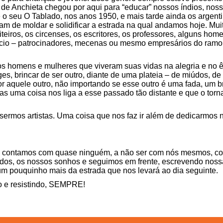
 de Anchieta chegou por aqui para “educar” nossos índios, nos
o seu O Tablado, nos anos 1950, e mais tarde ainda os argentin
am de moldar e solidificar a estrada na qual andamos hoje. Mu
eriteiros, os circenses, os escritores, os professores, alguns ho
cio – patrocinadores, mecenas ou mesmo empresários do ramo t
os homens e mulheres que viveram suas vidas na alegria e no ê
es, brincar de ser outro, diante de uma plateia – de miúdos, de
or aquele outro, não importando se esse outro é uma fada, um b
s uma coisa nos liga a esse passado tão distante e que o torn
sermos artistas. Uma coisa que nos faz ir além de dedicarmos n
o contamos com quase ninguém, a não ser com nós mesmos, co
dos, os nossos sonhos e seguimos em frente, escrevendo nossa h
um pouquinho mais da estrada que nos levará ao dia seguinte.
o e resistindo, SEMPRE!