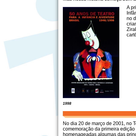
A pr
Infâ
no d
cria
Zira
cart
1998
No dia 20 de março de 2001, no T
comemoração da primeira edição d
homenageadas algumas das princi