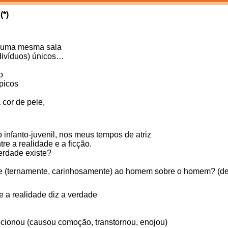
*)
 numa mesma sala
divíduos) únicos…
o
ópicos
 cor de pele,
 infanto-juvenil, nos meus tempos de atriz
tre a realidade e a ficção.
erdade existe?
e (ternamente, carinhosamente) ao homem sobre o homem? (
e a realidade diz a verdade
ionou (causou comoção, transtornou, enojou)