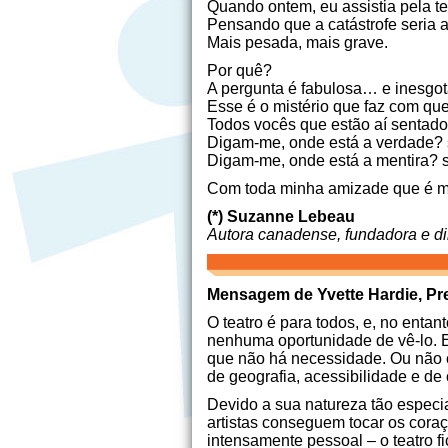
Quando ontem, eu assistia pela t
Pensando que a catástrofe seria
Mais pesada, mais grave.
Por quê?
A pergunta é fabulosa… e inesgot
Esse é o mistério que faz com que
Todos vocês que estão aí sentad
Digam-me, onde está a verdade? s
Digam-me, onde está a mentira? se
Com toda minha amizade que é m
(*) Suzanne Lebeau
Autora canadense, fundadora e dir
Mensagem de Yvette Hardie, Pr
O teatro é para todos, e, no enta
nenhuma oportunidade de vê-lo. 
que não há necessidade. Ou não c
de geografia, acessibilidade e de
Devido a sua natureza tão especia
artistas conseguem tocar os cora
intensamente pessoal – o teatro 