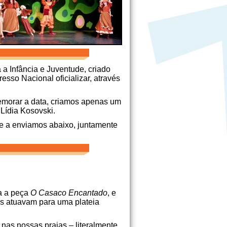
a Infância e Juventude, criado
sso Nacional oficializar, através
omemorar a data, criamos apenas um
 Lídia Kosovski.
e a enviamos abaixo, juntamente
na a peça
O Casaco Encantado
, e
ais atuavam para uma plateia
nas nossas praias – literalmente