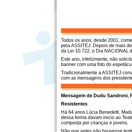
Todos os anos, desde 2001, comem
pela ASSITEJ. Depois de mais de t
da Lei 10.722, o Dia NACIONAL do
Este ano, infelizmente, não solic
banner com uma foto do espetác
Tradicionalmente a ASSITEJ conv
com as mensagens dos president
Mensagem de Dudu Sandroni, Pr
Resistentes
Há 64 anos Lúcia Benedetti, Mada
dessa forma davam inicio ao Teatr
composta por crianças e jovens.
Não que antes não houvesse teatr