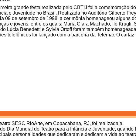
imeira grande festa realizada pelo CBTIJ foi a comemoração do
ncia e Juventude no Brasil. Realizada no Auditório Gilberto F
ia 09 de setembro de 1998, a cerimônia homenageou alguns dos
nças e jovens, entre os quais: Maria Clara Machado, Ilo Krugli,
ldo Lúcia Benedetti e Sylvia Ortoff foram também homenagead
ões telefônicos foi lançado com a parceria da Telemar. O cartaz f
eatro SESC RioArte, em Copacabana, RJ, foi realizada a
o Dia Mundial do Teatro para a Infância e Juventude, quando 
pais personalidades que dedicaram e dedicam a vida ao teatr