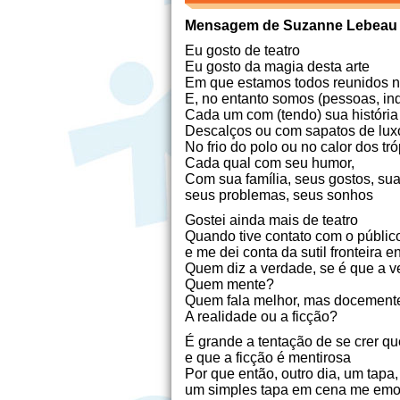
Mensagem de Suzanne Lebeau (
Eu gosto de teatro
Eu gosto da magia desta arte
Em que estamos todos reunidos
E, no entanto somos (pessoas, in
Cada um com (tendo) sua história
Descalços ou com sapatos de lux
No frio do polo ou no calor dos tr
Cada qual com seu humor,
Com sua família, seus gostos, sua
seus problemas, seus sonhos
Gostei ainda mais de teatro
Quando tive contato com o público
e me dei conta da sutil fronteira en
Quem diz a verdade, se é que a v
Quem mente?
Quem fala melhor, mas docement
A realidade ou a ficção?
É grande a tentação de se crer qu
e que a ficção é mentirosa
Por que então, outro dia, um tapa,
um simples tapa em cena me emoc