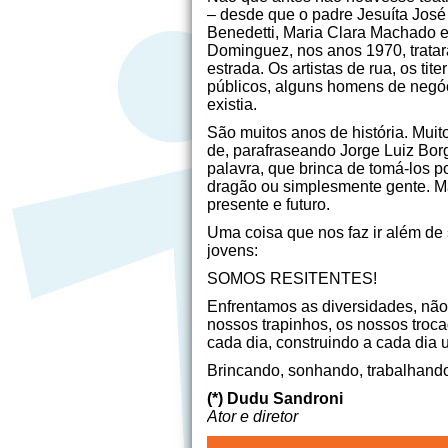
– desde que o padre Jesuíta José
Benedetti, Maria Clara Machado e 
Dominguez, nos anos 1970, tratar
estrada. Os artistas de rua, os tit
públicos, alguns homens de negó
existia.
São muitos anos de história. Muit
de, parafraseando Jorge Luiz Borg
palavra, que brinca de tomá-los p
dragão ou simplesmente gente. Ma
presente e futuro.
Uma coisa que nos faz ir além de 
jovens:
SOMOS RESITENTES!
Enfrentamos as diversidades, nã
nossos trapinhos, os nossos troca
cada dia, construindo a cada dia 
Brincando, sonhando, trabalhand
(*) Dudu Sandroni
Ator e diretor