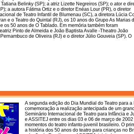
 Tatiana Belinky (SP); a atriz Lizette Negreiros (SP); o ator e dir
SP); a autora Fátima Ortiz e o diretor Enéas Lour (PR), o diretor
acional de Teatro Infantil de Blumenau (SC), a diretora Lúcia C
n e o Teatro do Quintal (RJ), os 10 anos do Grupo As Marias 
 e os 50 anos de O Tablado. Em memória também foram
riz Pinto de Almeida e João Baptista Avalle -Theatro João
a Pernambuco de Oliveira (RJ) e o diretor Júlio Gouveia (SP). O
A segunda edição do Dia Mundial do Teatro para a 
comemoração a realização antecipada de um grande
Seminário Internacional de Teatro para Infância e
e ASSITEJ entre os dias 03 e 06 de março de 2002 
momentos do teatro infanto-juvenil brasileiro. O pr
a história dos 50 anos do teatro para crianças no B