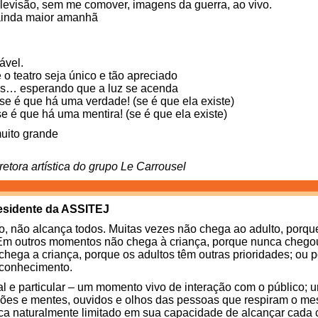
elevisão, sem me comover, imagens da guerra, ao vivo.
 ainda maior amanhã
ável.
 o teatro seja único e tão apreciado
os… esperando que a luz se acenda
e é que há uma verdade! (se é que ela existe)
 é que há uma mentira! (se é que ela existe)
uito grande
etora artística do grupo Le Carrousel
esidente da ASSITEJ
nto, não alcança todos. Muitas vezes não chega ao adulto, porqu
Em outros momentos não chega à criança, porque nunca chegou 
hega a criança, porque os adultos têm outras prioridades; ou 
 conhecimento.
l e particular – um momento vivo de interação com o público; u
ções e mentes, ouvidos e olhos das pessoas que respiram o m
fica naturalmente limitado em sua capacidade de alcançar cada