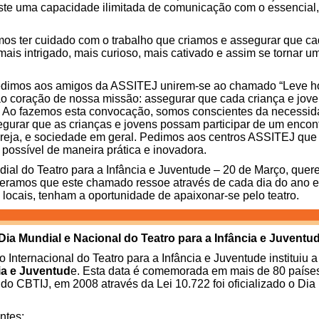
iste uma capacidade ilimitada de comunicação com o essencial, 
vemos ter cuidado com o trabalho que criamos e assegurar que c
 mais intrigado, mais curioso, mais cativado e assim se tornar 
pedimos aos amigos da ASSITEJ unirem-se ao chamado “Leve hoj
o coração de nossa missão: assegurar que cada criança e jove
. Ao fazemos esta convocação, somos conscientes da necessid
gurar que as crianças e jovens possam participar de um encont
reja, e sociedade em geral. Pedimos aos centros ASSITEJ que 
 possível de maneira prática e inovadora.
al do Teatro para a Infância e Juventude – 20 de Março, quere
speramos que este chamado ressoe através de cada dia do ano 
 locais, tenham a oportunidade de apaixonar-se pelo teatro.
Dia Mundial e Nacional do Teatro para a Infância e Juventu
Internacional do Teatro para a Infância e Juventude instituiu
ia e Juventud
e. Esta data é comemorada em mais de 80 paíse
 do CBTIJ, em 2008 através da Lei 10.722 foi oficializado o Dia
ntes: