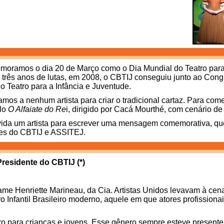
oramos o dia 20 de Março como o Dia Mundial do Teatro para 
rês anos de lutas, em 2008, o CBTIJ conseguiu junto ao Congre
 Teatro para a Infância e Juventude.
itamos a nenhum artista para criar o tradicional cartaz. Para c
ulo
O Alfaiate do Re
i, dirigido por Cacá Mourthé, com cenário de
ida um artista para escrever uma mensagem comemorativa, qu
es do CBTIJ e ASSITEJ.
esidente do CBTIJ (*)
me Henriette Marineau, da Cia. Artistas Unidos levavam à ce
o Infantil Brasileiro moderno, aquele em que atores profission
o para crianças e jovens. Esse gênero sempre esteve presente 