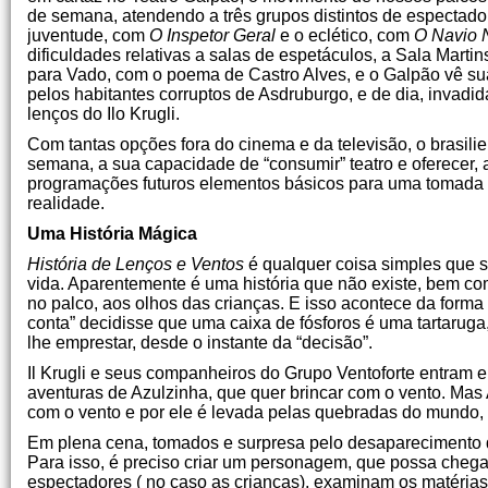
de semana, atendendo a três grupos distintos de espectadores
juventude, com
O Inspetor Geral
e o eclético, com
O Navio 
dificuldades relativas a salas de espetáculos, a Sala Marti
para Vado, com o poema de Castro Alves, e o Galpão vê sua
pelos habitantes corruptos de Asdruburgo, e de dia, invadid
lenços do Ilo Krugli.
Com tantas opções fora do cinema e da televisão, o brasilie
semana, a sua capacidade de “consumir” teatro e oferecer,
programações futuros elementos básicos para uma tomada
realidade.
Uma História Mágica
História de Lenços e Ventos
é qualquer coisa simples que s
vida. Aparentemente é uma história que não existe, bem c
no palco, aos olhos das crianças. E isso acontece da forma
conta” decidisse que uma caixa de fósforos é uma tartarug
lhe emprestar, desde o instante da “decisão”.
Il Krugli e seus companheiros do Grupo Ventoforte entram 
aventuras de Azulzinha, que quer brincar com o vento. Mas
com o vento e por ele é levada pelas quebradas do mundo, 
Em plena cena, tomados e surpresa pelo desaparecimento de
Para isso, é preciso criar um personagem, que possa chegar,
espectadores ( no caso as crianças), examinam os matérias d