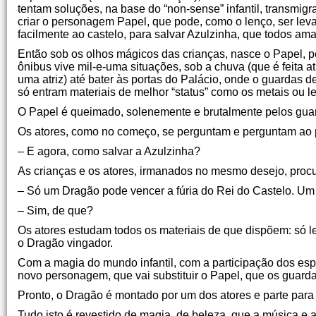
tentam soluções, na base do “non-sense” infantil, transmigr
criar o personagem Papel, que pode, como o lenço, ser leva
facilmente ao castelo, para salvar Azulzinha, que todos am
Então sob os olhos mágicos das crianças, nasce o Papel, p
ônibus vive mil-e-uma situações, sob a chuva (que é feita a
uma atriz) até bater às portas do Palácio, onde o guardas de
só entram materiais de melhor “status” como os metais ou l
O Papel é queimado, solenemente e brutalmente pelos gua
Os atores, como no começo, se perguntam e perguntam ao 
– E agora, como salvar a Azulzinha?
As crianças e os atores, irmanados no mesmo desejo, procu
– Só um Dragão pode vencer a fúria do Rei do Castelo. Um
– Sim, de que?
Os atores estudam todos os materiais de que dispõem: só le
o Dragão vingador.
Com a magia do mundo infantil, com a participação dos esp
novo personagem, que vai substituir o Papel, que os guard
Pronto, o Dragão é montado por um dos atores e parte para 
Tudo isto é revestido de magia, de beleza, que a música e a