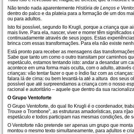
Não tendo nada aparentemente
História de Lenços e Vento
dentro do palco e da plateia para a formação de um dos mais
ou para adultos.
Isto foi possível, segundo Ilo Krugli, porque a criança que
mais livre. Para ela, nascer, viver e morrer têm significados
continuadamente através de seus jogos. Estas experiências
brinca com essas transformações. Para ela não existe nenh
Está pronto para receber as mensagens das transformações
Sabe que tanto um como o outro transitam por caminhos que
espetáculo, estamos tentando isto: andar a desandar um c
acontece em uma forma mais oculta, com o adulto, através 
crianças: vão tentar fazer o que o índio faz com as criança
falara lá de cima: ou bem levantá-la até a altura dos seus 
possível que até surpreendamos a criança com o nosso espe
racional e autoritário – aquele que dentro da sua racionali
O Grupo Ventoforte
O Grupo Ventoforte, do qual Ilo Krugli é o coordenador, tr
Trouxe o Trombone”, as estruturas amadorísticas, para n]ao
espetáculo e todos participam nas mesmas condições, de se
O Ventoforte não pretende ser apenas um grupo que monta e
montou o mesmo texto simultaneamente, para adultos e cri