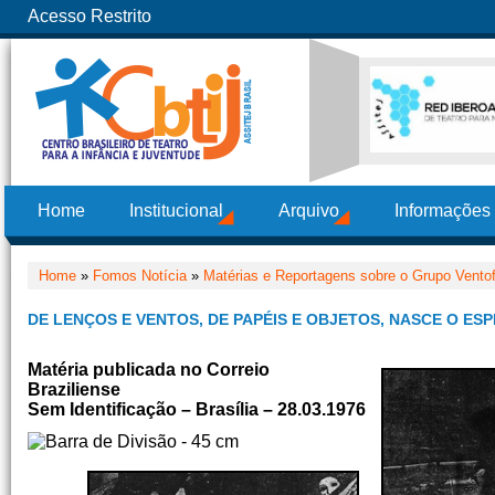
Acesso Restrito
Home
Institucional
Arquivo
Informações
Home
»
Fomos Notícia
»
Matérias e Reportagens sobre o Grupo Ventofo
DE LENÇOS E VENTOS, DE PAPÉIS E OBJETOS, NASCE O ES
Matéria publicada no Correio
Braziliense
Sem Identificação – Brasília – 28.03.1976